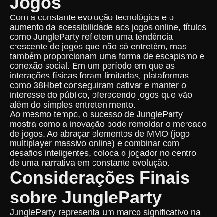
Jogos
Com a constante evolução tecnológica e o
aumento da acessibilidade aos jogos online, títulos
como JungleParty refletem uma tendência
crescente de jogos que não só entretêm, mas
também proporcionam uma forma de escapismo e
conexão social. Em um período em que as
interações físicas foram limitadas, plataformas
como 38Hbet conseguiram cativar e manter o
interesse do público, oferecendo jogos que vão
além do simples entretenimento.
Ao mesmo tempo, o sucesso de JungleParty
mostra como a inovação pode remoldar o mercado
de jogos. Ao abraçar elementos de MMO (jogo
multiplayer massivo online) e combinar com
desafios inteligentes, coloca o jogador no centro
de uma narrativa em constante evolução.
Considerações Finais
sobre JungleParty
JungleParty representa um marco significativo na