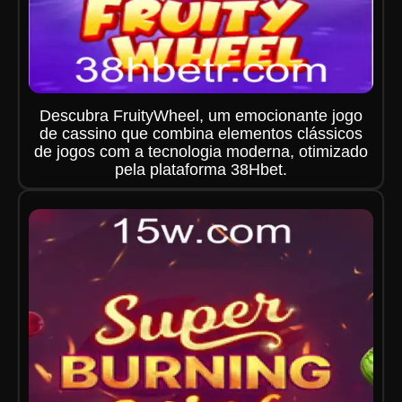
Descubra FruityWheel, um emocionante jogo
de cassino que combina elementos clássicos
de jogos com a tecnologia moderna, otimizado
pela plataforma 38Hbet.