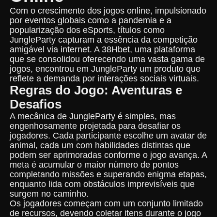
Com o crescimento dos jogos online, impulsionado
por eventos globais como a pandemia e a
popularização dos eSports, títulos como
JungleParty capturam a essência da competição
amigável via internet. A 38Hbet, uma plataforma
que se consolidou oferecendo uma vasta gama de
jogos, encontrou em JungleParty um produto que
reflete a demanda por interações sociais virtuais.
Regras do Jogo: Aventuras e
Desafios
A mecânica de JungleParty é simples, mas
engenhosamente projetada para desafiar os
jogadores. Cada participante escolhe um avatar de
animal, cada um com habilidades distintas que
podem ser aprimoradas conforme o jogo avança. A
meta é acumular o maior número de pontos
completando missões e superando enigma etapas,
enquanto lida com obstáculos imprevisíveis que
surgem no caminho.
Os jogadores começam com um conjunto limitado
de recursos, devendo coletar itens durante o jogo