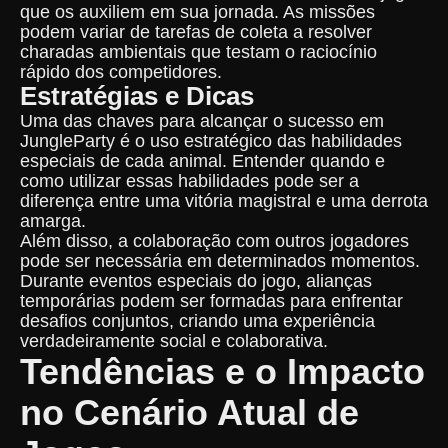
que os auxiliem em sua jornada. As missões
podem variar de tarefas de coleta a resolver
charadas ambientais que testam o raciocínio
rápido dos competidores.
Estratégias e Dicas
Uma das chaves para alcançar o sucesso em
JungleParty é o uso estratégico das habilidades
especiais de cada animal. Entender quando e
como utilizar essas habilidades pode ser a
diferença entre uma vitória magistral e uma derrota
amarga.
Além disso, a colaboração com outros jogadores
pode ser necessária em determinados momentos.
Durante eventos especiais do jogo, alianças
temporárias podem ser formadas para enfrentar
desafios conjuntos, criando uma experiência
verdadeiramente social e colaborativa.
Tendências e o Impacto
no Cenário Atual de