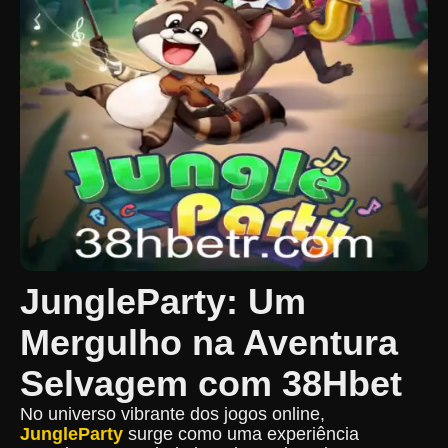
JungleParty: Um
Mergulho na Aventura
Selvagem com 38Hbet
No universo vibrante dos jogos online,
JungleParty
surge como uma experiência