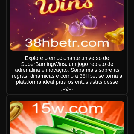
Explore o emocionante universo de
SuperBurningWins, um jogo repleto de
adrenalina e inovação. Saiba mais sobre as
regras, dinâmicas e como a 38Hbet se torna a
plataforma ideal para os entusiastas desse
jogo.