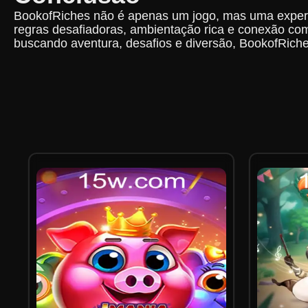
BookofRiches não é apenas um jogo, mas uma exper
regras desafiadoras, ambientação rica e conexão com
buscando aventura, desafios e diversão, BookofRich