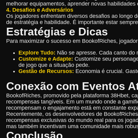
melhorar equipamentos, aprender novas habilidades 
4. Desafios e Adversários
Os jogadores enfrentam diversos desafios ao longo 
de estratégia e habilidade. É importante estar semp
Estratégias e Dicas
Para maximizar o sucesso em BookofRiches, jogadore
Explore Tudo:
Não se apresse. Cada canto do m
Customize e Adapte:
Customize seu personagem
de jogo que a situação pede.
Gestão de Recursos:
Economia é crucial. Gast
Conexão com Eventos At
BookofRiches, promovido pela plataforma 38Hbet, ca
recompensas tangíveis. Em um mundo onde a gamific
recompensam o engajamento está em constante exp
Recentemente, os desenvolvedores de BookofRiches s
recompensas exclusivas do mundo real para os jogad
mas também incentivam uma comunidade mais robusta
Conclusão