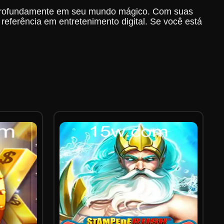
r profundamente em seu mundo mágico. Com suas
eferência em entretenimento digital. Se você está