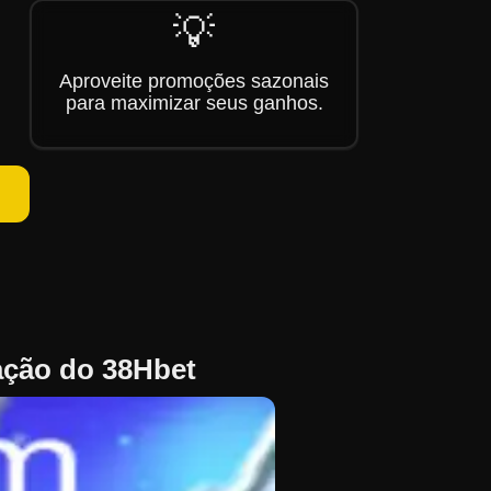
💡
Aproveite promoções sazonais
para maximizar seus ganhos.
ação do 38Hbet