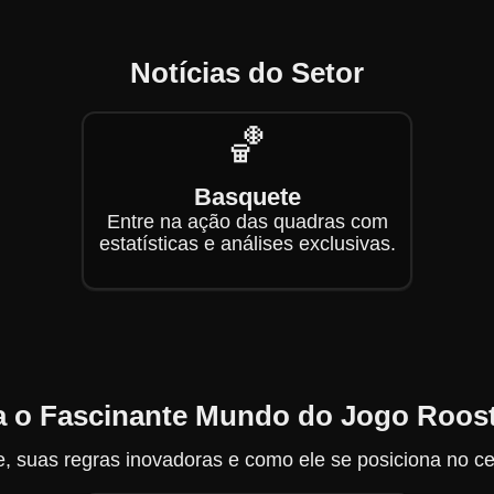
Notícias do Setor
🏀
Basquete
Entre na ação das quadras com
estatísticas e análises exclusivas.
 o Fascinante Mundo do Jogo Roos
, suas regras inovadoras e como ele se posiciona no cená