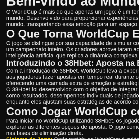
Bem-vindo ao Mund
O WorldCup é mais do que apenas um jogo; é um fenô
mundo. Desenvolvido para proporcionar experiências 
mundo, transportando essa emoção para um espaço in
O Que Torna WorldCup E
O jogo se distingue por sua capacidade de simular c
um campeonato inteiro. Os criadores aproveitaram ao
inteligência artificial que replica a dinâmica complex
Introduzindo o 38Hbet: Aposta na
Com a introdução de 38Hbet, WorldCup leva a experi
aos jogadores fazer apostas em tempo real durante 
oferecendo uma camada extra de emoção e estratégi
O 38Hbet foi desenvolvido com o objetivo de integrar
como resultados, desempenhos individuais de jogado
enquanto eles ajustam suas estratégias de acordo c
Como Jogar WorldCup c
Para iniciar no WorldCup utilizando 38Hbet, os jogado
explorar as diferentes opções de aposta. O jogo co
nas fases de eliminação direta.