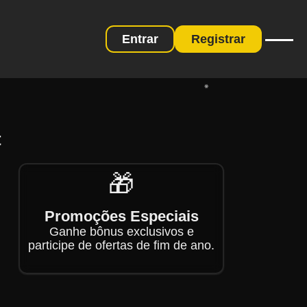
❄
Entrar
Registrar
❄
t
❄
❄
🎁
Promoções Especiais
Ganhe bônus exclusivos e
participe de ofertas de fim de ano.