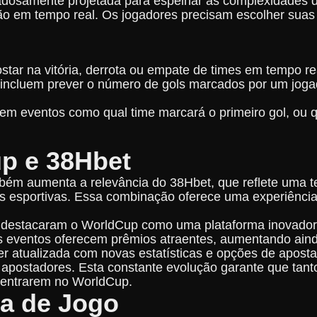
dosamente projetada para espelhar as complexidades de
são em tempo real. Os jogadores precisam escolher suas
ar na vitória, derrota ou empate de times em tempo re
ncluem prever o número de gols marcados por um jogad
 em eventos como qual time marcará o primeiro gol, ou 
p e 38Hbet
bém aumenta a relevância do 38Hbet, que reflete uma te
s esportivas. Essa combinação oferece uma experiência 
s destacaram o WorldCup como uma plataforma inovado
s eventos oferecem prêmios atraentes, aumentando aind
r atualizada com novas estatísticas e opções de aposta
os apostadores. Esta constante evolução garante que ta
 entrarem no WorldCup.
ia de Jogo