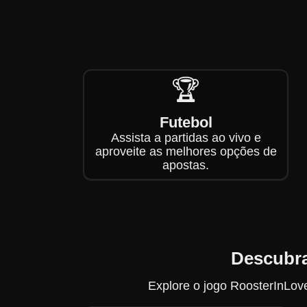
🏆
Futebol
Assista a partidas ao vivo e
aproveite as melhores opções de
apostas.
Descubra
Explore o jogo RoosterInLove