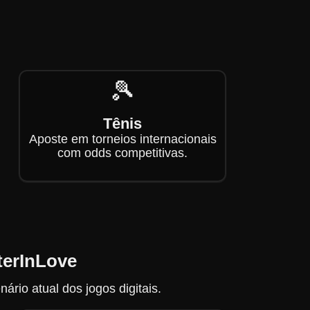
🎾
Tênis
Aposte em torneios internacionais
com odds competitivas.
terInLove
rio atual dos jogos digitais.