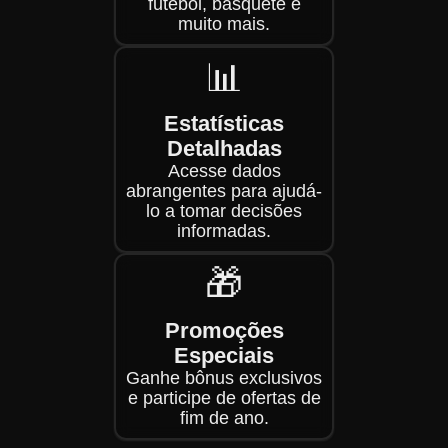
futebol, basquete e
muito mais.
📊
Estatísticas
Detalhadas
Acesse dados
abrangentes para ajudá-
lo a tomar decisões
informadas.
🎁
Promoções
Especiais
Ganhe bônus exclusivos
e participe de ofertas de
fim de ano.