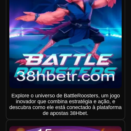
Explore o universo de BattleRoosters, um jogo
inovador que combina estratégia e ação, e
descubra como ele está conectado à plataforma
de apostas 38Hbet.