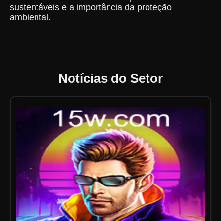
sustentáveis e a importância da proteção
ambiental.
Notícias do Setor