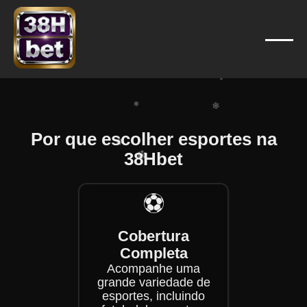
❄
❄
❄
❄
❄
❄
❄
❄
Por que escolher esportes na
38Hbet
❄
❄
❄
⚽
❄
Cobertura
Completa
Acompanhe uma
grande variedade de
esportes, incluindo