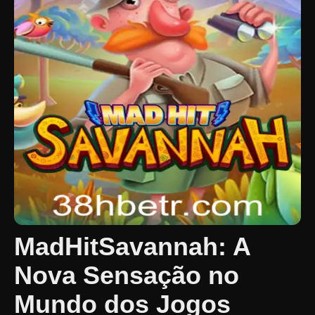
MadHitSavannah: A
Nova Sensação no
Mundo dos Jogos