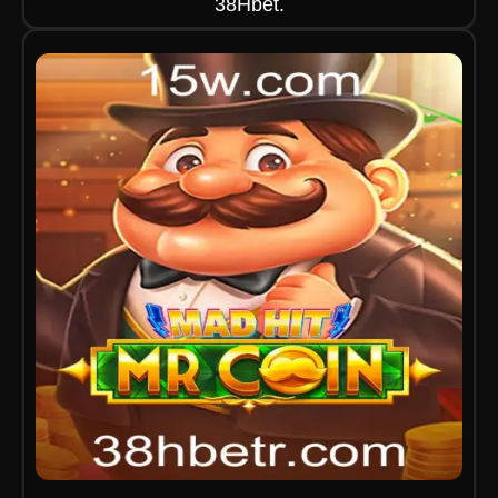
38Hbet.