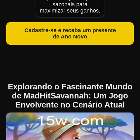
sazonais para
maximizar seus ganhos.
Cadastre-se e receba um presente
de Ano Novo
Explorando o Fascinante Mundo
de MadHitSavannah: Um Jogo
Envolvente no Cenário Atual