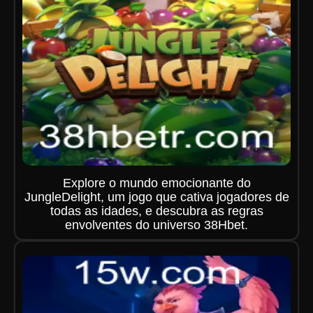
Explore o mundo emocionante do
JungleDelight, um jogo que cativa jogadores de
todas as idades, e descubra as regras
envolventes do universo 38Hbet.