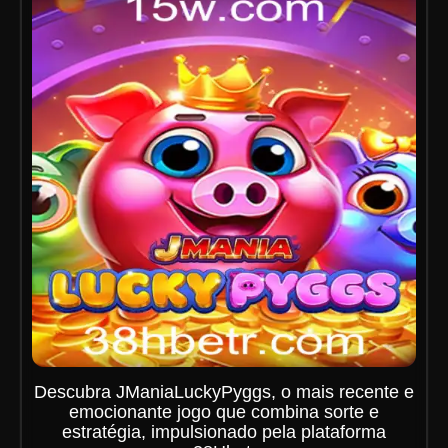
Descubra JManiaLuckyPyggs, o mais recente e
emocionante jogo que combina sorte e
estratégia, impulsionado pela plataforma