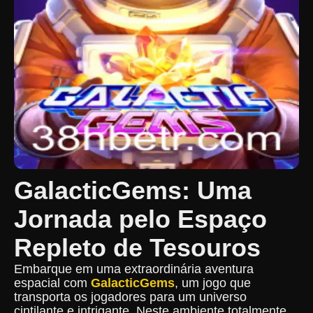
GalacticGems: Uma
Jornada pelo Espaço
Repleto de Tesouros
Embarque em uma extraordinária aventura
espacial com
GalacticGems
, um jogo que
transporta os jogadores para um universo
cintilante e intrigante. Neste ambiente totalmente