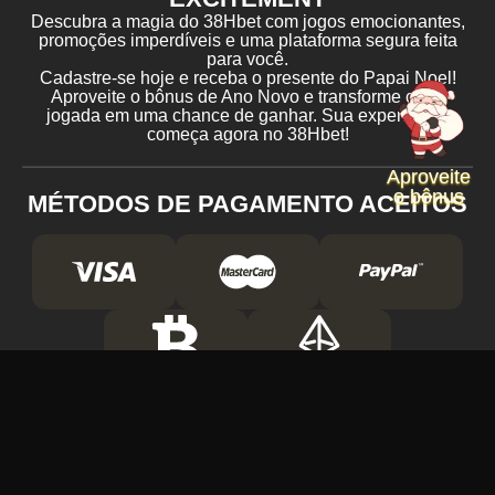
Descubra a magia do 38Hbet com jogos emocionantes,
promoções imperdíveis e uma plataforma segura feita
para você.
Cadastre-se hoje e receba o presente do Papai Noel!
Aproveite o bônus de Ano Novo e transforme cada
jogada em uma chance de ganhar. Sua experiência
começa agora no 38Hbet!
Aproveite
o bônus
MÉTODOS DE PAGAMENTO ACEITOS