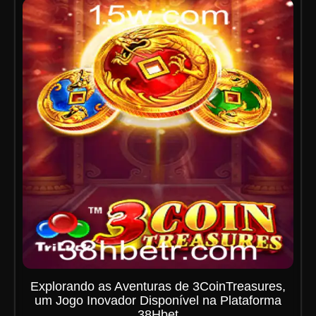
Explorando as Aventuras de 3CoinTreasures,
um Jogo Inovador Disponível na Plataforma
38Hbet