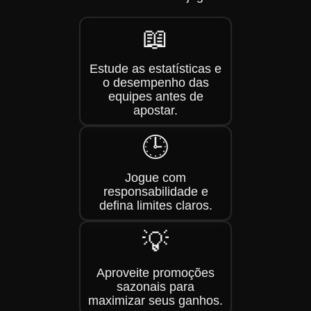
📖
Estude as estatísticas e
o desempenho das
equipes antes de
apostar.
🕒
Jogue com
responsabilidade e
defina limites claros.
💡
Aproveite promoções
sazonais para
maximizar seus ganhos.