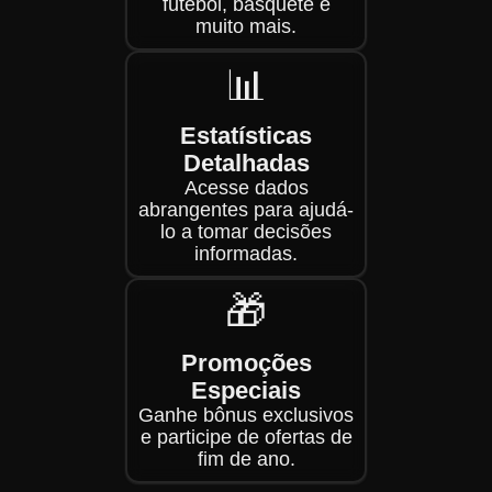
futebol, basquete e
muito mais.
📊
Estatísticas
Detalhadas
Acesse dados
abrangentes para ajudá-
lo a tomar decisões
informadas.
🎁
Promoções
Especiais
Ganhe bônus exclusivos
e participe de ofertas de
fim de ano.