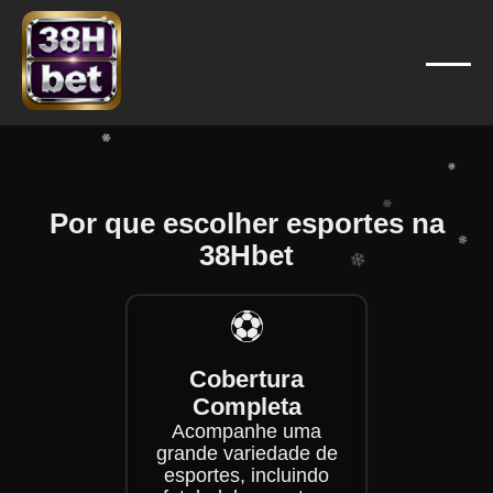
❄
❄
❄
❄
❄
❄
Por que escolher esportes na
❄
38Hbet
❄
❄
⚽
❄
❄
Cobertura
Completa
Acompanhe uma
grande variedade de
esportes, incluindo