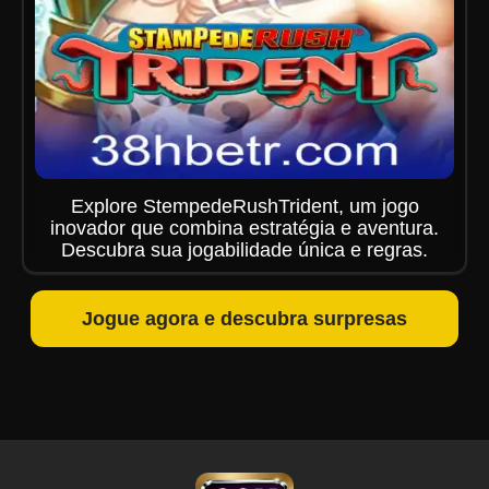
Explore StempedeRushTrident, um jogo
inovador que combina estratégia e aventura.
Descubra sua jogabilidade única e regras.
Jogue agora e descubra surpresas