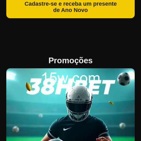
Cadastre-se e receba um presente
de Ano Novo
Promoções