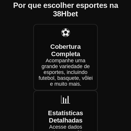
Por que escolher esportes na
38Hbet
⚽
Cobertura
Completa
Acompanhe uma
grande variedade de
esportes, incluindo
futebol, basquete, vôlei
e muito mais.
📊
Estatísticas
Detalhadas
Acesse dados