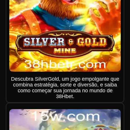
Descubra SilverGold, um jogo empolgante que
combina estratégia, sorte e diversão, e saiba
como começar sua jornada no mundo de
38Hbet.