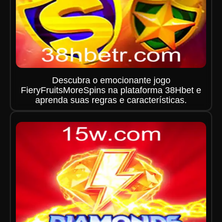
Descubra o emocionante jogo
FieryFruitsMoreSpins na plataforma 38Hbet e
aprenda suas regras e características.