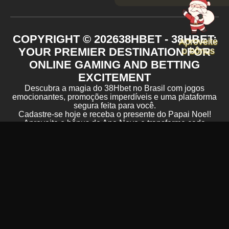
COPYRIGHT ©
2026
38HBET - 38HBET:
Aproveite
YOUR PREMIER DESTINATION FOR
o bônus
ONLINE GAMING AND BETTING
EXCITEMENT
Descubra a magia do 38Hbet no Brasil com jogos
emocionantes, promoções imperdíveis e uma plataforma
segura feita para você.
Cadastre-se hoje e receba o presente do Papai Noel!
Aproveite o bônus de Ano Novo e transforme cada
jogada em uma chance de ganhar. Sua experiência
começa agora no 38Hbet!
MÉTODOS DE PAGAMENTO ACEITOS