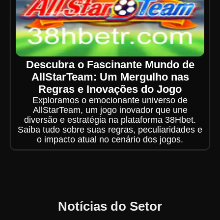
Descubra o Fascinante Mundo de
AllStarTeam: Um Mergulho nas
Regras e Inovações do Jogo
Exploramos o emocionante universo de
AllStarTeam, um jogo inovador que une
diversão e estratégia na plataforma 38Hbet.
Saiba tudo sobre suas regras, peculiaridades e
o impacto atual no cenário dos jogos.
Notícias do Setor