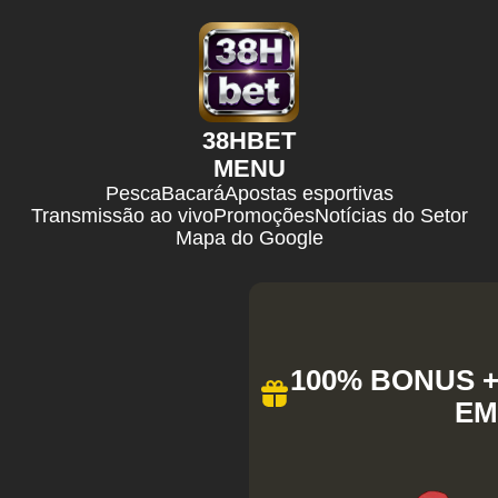
38HBET
MENU
Pesca
Bacará
Apostas esportivas
Transmissão ao vivo
Promoções
Notícias do Setor
Mapa do Google
100% BONUS + 
EM