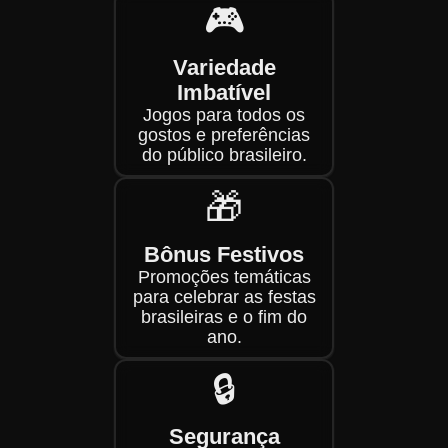
🎮
Variedade
Imbatível
Jogos para todos os
gostos e preferências
do público brasileiro.
🎁
Bônus Festivos
Promoções temáticas
para celebrar as festas
brasileiras e o fim do
ano.
🔒
Segurança