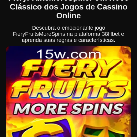
Clássico dos Jogos de Cassino
Online
Descubra o emocionante jogo
FieryFruitsMoreSpins na plataforma 38Hbet e
aprenda suas regras e características.