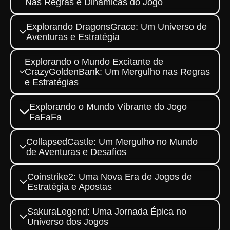
Nas Regras e Dinâmicas do Jogo
universo único. Conheça suas regras e
como começar essa jornada.
CandyBlitzBombs é o mais recente
Explorando DragonsGrace: Um Universo de
fenômeno nos jogos eletrônicos,
Aventuras e Estratégia
combinando estratégia, diversão e
inovação. Descubra como jogar e vibre
Descubra o mundo fascinante de
Explorando o Mundo Excitante de
com suas características únicas.
DragonsGrace, um jogo de estratégia
CrazyGoldenBank: Um Mergulho nas Regras
onde jogadores enfrentam desafios
e Estratégias
enquanto gerenciam recursos e
constroem reinos poderosos.
CrazyGoldenBank, impulsionado pela
Explorando o Mundo Vibrante do Jogo
plataforma 38Hbet, é um jogo inovador
FaFaFa
que combina estratégia e
entretenimento. Descubra as regras,
Descubra o emocionante jogo FaFaFa,
CollapsedCastle: Um Mergulho no Mundo
dicas e como você pode se aventurar
suas regras e como ele se conecta aos
de Aventuras e Desafios
com sucesso neste jogo.
eventos atuais.
Descubra o fascinante mundo de
Coinstrike2: Uma Nova Era de Jogos de
CollapsedCastle, um jogo que combina
Estratégia e Apostas
estratégia, aventura e ação, garantindo
horas de diversão em meio a uma
Descubra o mundo emocionante de
SakuraLegend: Uma Jornada Épica no
narrativa envolvente e desafiadora.
Coinstrike2, um jogo de estratégia e
Universo dos Jogos
apostas que está ganhando