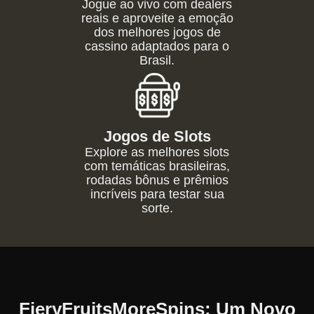
Jogue ao vivo com dealers
reais e aproveite a emoção
dos melhores jogos de
cassino adaptados para o
Brasil.
Jogos de Slots
Explore as melhores slots
com temáticas brasileiras,
rodadas bônus e prêmios
incríveis para testar sua
sorte.
FieryFruitsMoreSpins: Um Novo