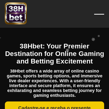
❄
❄
❄
❄
❄
❄
❄
❄
38Hbet: Your Premier
Destination for Online Gaming
❄
❄
and Betting Excitement
❄
38Hbet offers a wide array of online casino
games, sports betting options, and immersive
live dealer experiences. With a user-friendly
interface and secure platform, it ensures an
exhilarating and seamless betting journey for
gaming enthusiasts.
Cadastre-se e receba o presente