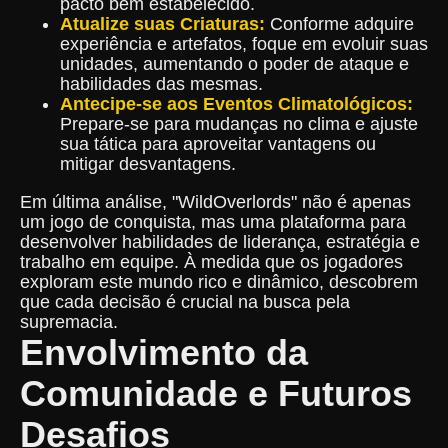
pacto bem estabelecido.
Atualize suas Criaturas:
Conforme adquire
experiência e artefatos, foque em evoluir suas
unidades, aumentando o poder de ataque e
habilidades das mesmas.
Antecipe-se aos Eventos Climatológicos:
Prepare-se para mudanças no clima e ajuste
sua tática para aproveitar vantagens ou
mitigar desvantagens.
Em última análise, "WildOverlords" não é apenas
um jogo de conquista, mas uma plataforma para
desenvolver habilidades de liderança, estratégia e
trabalho em equipe. À medida que os jogadores
exploram este mundo rico e dinâmico, descobrem
que cada decisão é crucial na busca pela
supremacia.
Envolvimento da
Comunidade e Futuros
Desafios