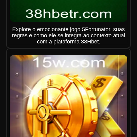
Explore o emocionante jogo 5Fortunator, suas
regras e como ele se integra ao contexto atual
com a plataforma 38Hbet.