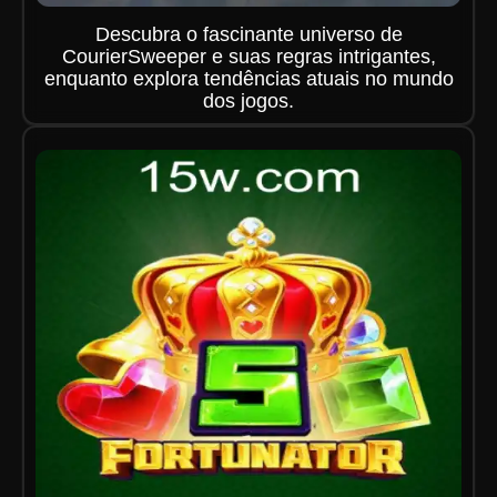
Descubra o fascinante universo de
CourierSweeper e suas regras intrigantes,
enquanto explora tendências atuais no mundo
dos jogos.