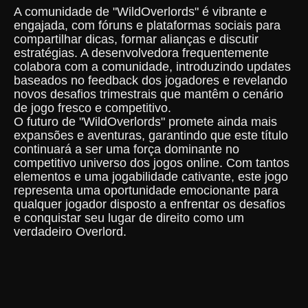
A comunidade de "WildOverlords" é vibrante e
engajada, com fóruns e plataformas sociais para
compartilhar dicas, formar alianças e discutir
estratégias. A desenvolvedora frequentemente
colabora com a comunidade, introduzindo updates
baseados no feedback dos jogadores e revelando
novos desafios trimestrais que mantêm o cenário
de jogo fresco e competitivo.
O futuro de "WildOverlords" promete ainda mais
expansões e aventuras, garantindo que este título
continuará a ser uma força dominante no
competitivo universo dos jogos online. Com tantos
elementos e uma jogabilidade cativante, este jogo
representa uma oportunidade emocionante para
qualquer jogador disposto a enfrentar os desafios
e conquistar seu lugar de direito como um
verdadeiro Overlord.