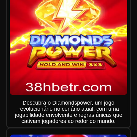
Descubra o Diamondspower, um jogo
revolucionário no cenário atual, com uma
jogabilidade envolvente e regras únicas que
cativam jogadores ao redor do mundo.