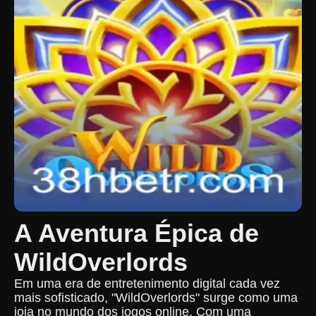
A Aventura Épica de
WildOverlords
Em uma era de entretenimento digital cada vez
mais sofisticado, "WildOverlords" surge como uma
joia no mundo dos jogos online. Com uma