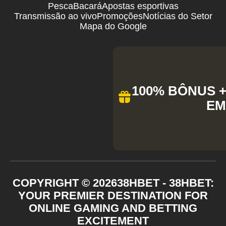
Pesca
Bacará
Apostas esportivas
Transmissão ao vivo
Promoções
Notícias do Setor
Mapa do Google
100% BÔNUS + 
EM
COPYRIGHT ©
2026
38HBET - 38HBET:
YOUR PREMIER DESTINATION FOR
ONLINE GAMING AND BETTING
EXCITEMENT