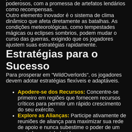
poderosos, com a promessa de artefatos lendários
como recompensas.
Outro elemento inovador é o sistema de clima
dinâmico que afeta diretamente as batalhas. As
condições meteorológicas, como tempestades
mágicas ou eclipses sombrios, podem mudar o
curso das guerras, exigindo que os jogadores
ajustem suas estratégias rapidamente.
Estratégias para o
Sucesso
Para prosperar em "WildOverlords", os jogadores
devem adotar estratégias flexíveis e adaptáveis.
Apodere-se dos Recursos:
Concentre-se
primeiro em regiões que fornecem recursos
críticos para permitir um rápido crescimento
do seu exército.
Explore as Alianças:
Participe ativamente de
reuniões de aliança para maximizar sua rede
de apoio e nunca subestime o poder de um