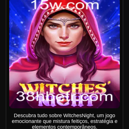
Descubra tudo sobre WitchesNight, um jogo
emocionante que mistura feitiços, estratégia e
elementos contemporâneos.