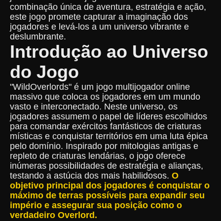
combinação única de aventura, estratégia e ação,
este jogo promete capturar a imaginação dos
jogadores e levá-los a um universo vibrante e
deslumbrante.
Introdução ao Universo
do Jogo
"WildOverlords" é um jogo multijogador online
massivo que coloca os jogadores em um mundo
vasto e interconectado. Neste universo, os
jogadores assumem o papel de líderes escolhidos
para comandar exércitos fantásticos de criaturas
místicas e conquistar territórios em uma luta épica
pelo domínio. Inspirado por mitologias antigas e
repleto de criaturas lendárias, o jogo oferece
inúmeras possibilidades de estratégia e alianças,
testando a astúcia dos mais habilidosos.
O
objetivo principal dos jogadores é conquistar o
máximo de terras possíveis para expandir seu
império e assegurar sua posição como o
verdadeiro Overlord.