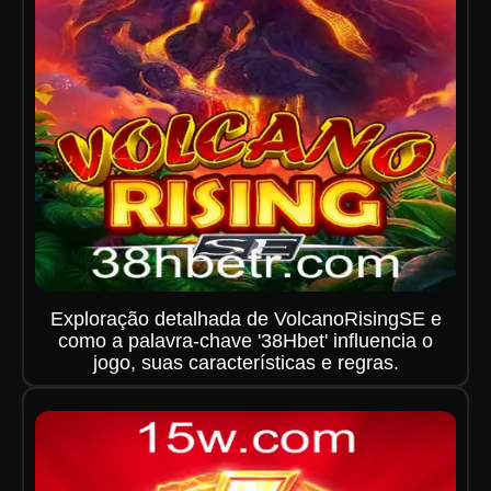
Exploração detalhada de VolcanoRisingSE e
como a palavra-chave '38Hbet' influencia o
jogo, suas características e regras.