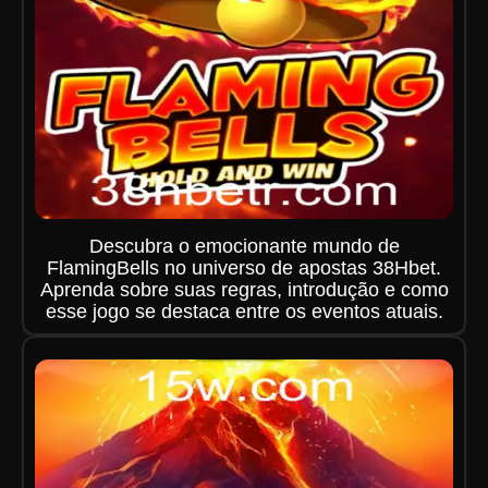
Descubra o emocionante mundo de
FlamingBells no universo de apostas 38Hbet.
Aprenda sobre suas regras, introdução e como
esse jogo se destaca entre os eventos atuais.