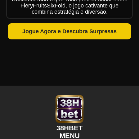
FieryFruitsSixFold, o jogo cativante que
combina estratégia e diversão.
Jogue Agora e Descubra Surpresas
38HBET
MENU