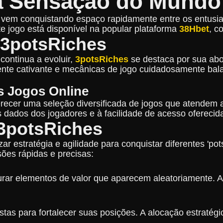
a Sensação do Mundo
vem conquistando espaço rapidamente entre os entusia
e jogo está disponível na popular plataforma
38Hbet
, c
 3potsRiches
ontinua a evoluir,
3potsRiches
se destaca por sua abo
te cativante e mecânicas de jogo cuidadosamente balan
s Jogos Online
recer uma seleção diversificada de jogos que atendem 
ados dos jogadores e à facilidade de acesso oferecida 
3potsRiches
zar estratégia e agilidade para conquistar diferentes 'po
sões rápidas e precisas:
rar elementos de valor que aparecem aleatoriamente. A 
stas para fortalecer suas posições. A alocação estratég