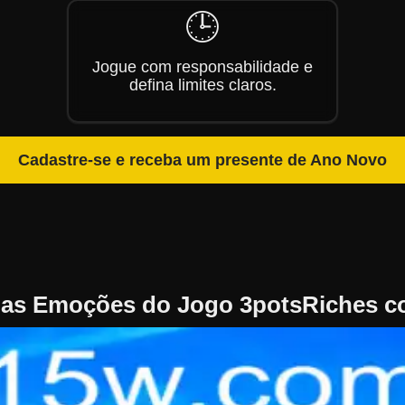
🕒
Jogue com responsabilidade e
defina limites claros.
Cadastre-se e receba um presente de Ano Novo
 as Emoções do Jogo 3potsRiches c