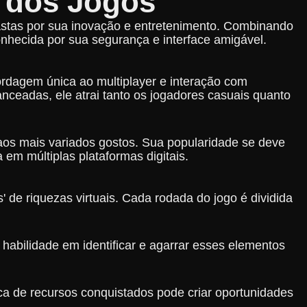
 dos Jogos
stas por sua inovação e entretenimento. Combinando
onhecida por sua segurança e interface amigável.
rdagem única ao multiplayer e interação com
ceadas, ele atrai tanto os jogadores casuais quanto
aos mais variados gostos. Sua popularidade se deve
em múltiplas plataformas digitais.
ts' de riquezas virtuais. Cada rodada do jogo é dividida
habilidade em identificar e agarrar esses elementos
ica de recursos conquistados pode criar oportunidades