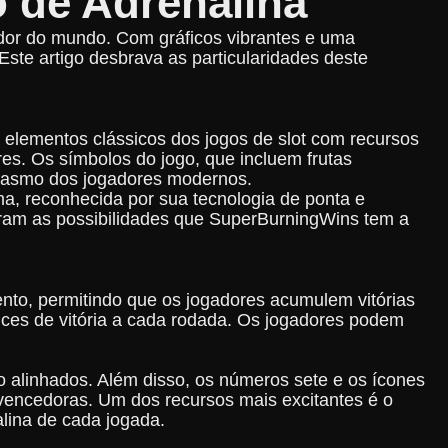
 de Adrenalina
edor do mundo. Com gráficos vibrantes e uma
Este artigo desbrava as particularidades deste
 elementos clássicos dos jogos de slot com recursos
ores. Os símbolos do jogo, que incluem frutas
siasmo dos jogadores modernos.
a, reconhecida por sua tecnologia de ponta e
oram as possibilidades que SuperBurningWins tem a
nto, permitindo que os jogadores acumulem vitórias
nces de vitória a cada rodada. Os jogadores podem
o alinhados. Além disso, os números sete e os ícones
vencedoras. Um dos recursos mais excitantes é o
lina de cada jogada.