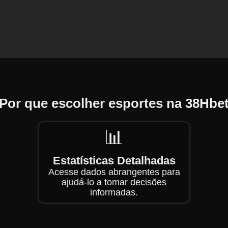
❄
❄
❄
Por que escolher esportes na 38Hbe
📊
Estatísticas Detalhadas
Acesse dados abrangentes para
ajudá-lo a tomar decisões
informadas.