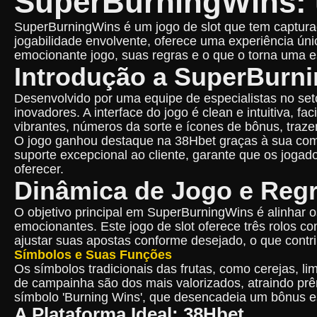
SuperBurningWins: 
SuperBurningWins é um jogo de slot que tem captura
jogabilidade envolvente, oferece uma experiência únic
emocionante jogo, suas regras e o que o torna uma e
Introdução a SuperBurn
Desenvolvido por uma equipe de especialistas no set
inovadores. A interface do jogo é clean e intuitiva, 
vibrantes, números da sorte e ícones de bônus, tra
O jogo ganhou destaque na 38Hbet graças à sua combi
suporte excepcional ao cliente, garante que os jog
oferecer.
Dinâmica de Jogo e Reg
O objetivo principal em SuperBurningWins é alinhar 
emocionantes. Este jogo de slot oferece três rolos 
ajustar suas apostas conforme desejado, o que contribu
Símbolos e Suas Funções
Os símbolos tradicionais das frutas, como cerejas, l
de campainha são dos mais valorizados, atraindo pr
símbolo 'Burning Wins', que desencadeia um bônus es
A Plataforma Ideal: 38Hbet