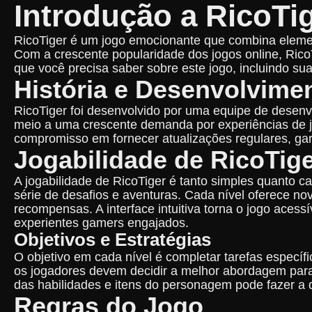
Introdução a RicoTi
RicoTiger é um jogo emocionante que combina elemen
Com a crescente popularidade dos jogos online, RicoT
que você precisa saber sobre este jogo, incluindo su
História e Desenvolvime
RicoTiger foi desenvolvido por uma equipe de desen
meio a uma crescente demanda por experiências de j
compromisso em fornecer atualizações regulares, ga
Jogabilidade de RicoTig
A jogabilidade de RicoTiger é tanto simples quanto ca
série de desafios e aventuras. Cada nível oferece nov
recompensas. A interface intuitiva torna o jogo aces
experientes gamers engajados.
Objetivos e Estratégias
O objetivo em cada nível é completar tarefas específi
os jogadores devem decidir a melhor abordagem para
das habilidades e itens do personagem pode fazer a d
Regras do Jogo