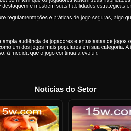
et permitem que os jogadores testem suas habilidades e
e destaquem e mostrem suas habilidades estratégicas 
bre regulamentações e práticas de jogo seguras, algo qu
ampla audiência de jogadores e entusiastas de jogos o
 como um dos jogos mais populares em sua categoria. A 
o, à medida que o jogo continua a evoluir.
Notícias do Setor