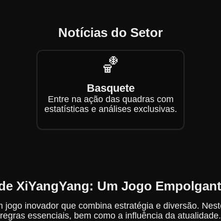
Notícias do Setor
🏀
Basquete
Entre na ação das quadras com
estatísticas e análises exclusivas.
de XiYangYang: Um Jogo Empolgante
jogo inovador que combina estratégia e diversão. Neste
regras essenciais, bem como a influência da atualidade.