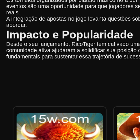
Os torneios organizados por plataformas como a 38Hb
eventos são uma oportunidade para que jogadores s
reais.
A integração de apostas no jogo levanta questões so
abordar.
Impacto e Popularidade
Desde o seu lançamento, RicoTiger tem cativado uma 
comunidade ativa ajudaram a solidificar sua posição
fundamentais para sustentar essa trajetória de sucess