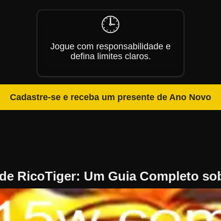
🕒
Jogue com responsabilidade e
defina limites claros.
Cadastre-se e receba um presente de Ano Novo
de RicoTiger: Um Guia Completo sob