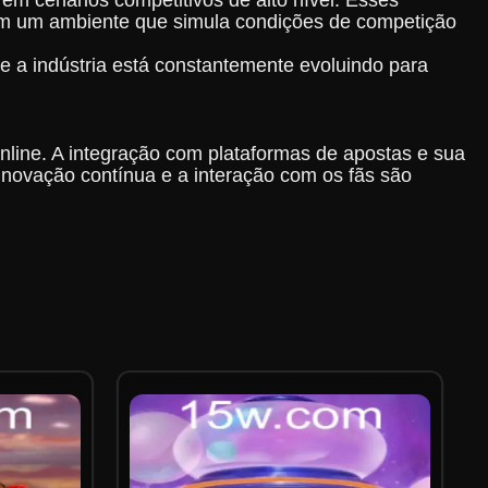
m cenários competitivos de alto nível. Esses
em um ambiente que simula condições de competição
e a indústria está constantemente evoluindo para
nline. A integração com plataformas de apostas e sua
inovação contínua e a interação com os fãs são