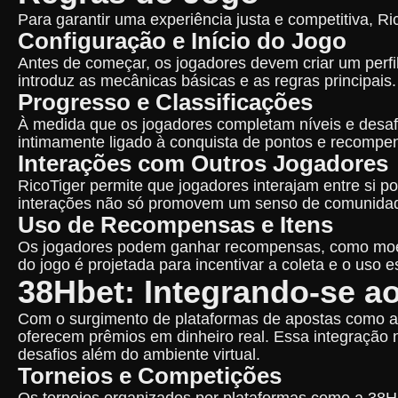
Para garantir uma experiência justa e competitiva, R
Configuração e Início do Jogo
Antes de começar, os jogadores devem criar um perfi
introduz as mecânicas básicas e as regras principais.
Progresso e Classificações
À medida que os jogadores completam níveis e desafi
intimamente ligado à conquista de pontos e recompen
Interações com Outros Jogadores
RicoTiger permite que jogadores interajam entre si p
interações não só promovem um senso de comunidade,
Uso de Recompensas e Itens
Os jogadores podem ganhar recompensas, como moeda
do jogo é projetada para incentivar a coleta e o uso e
38Hbet: Integrando-se a
Com o surgimento de plataformas de apostas como a 3
oferecem prêmios em dinheiro real. Essa integraçã
desafios além do ambiente virtual.
Torneios e Competições