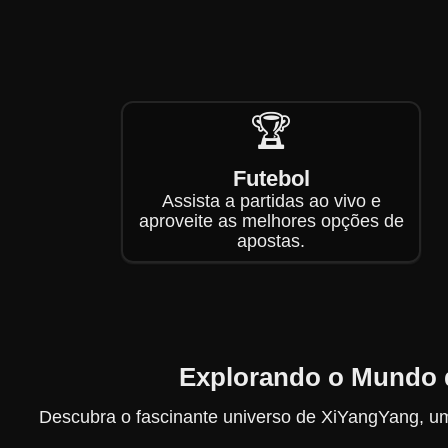
🏆
Futebol
Assista a partidas ao vivo e
aproveite as melhores opções de
apostas.
Explorando o Mundo 
Descubra o fascinante universo de XiYangYang, um 