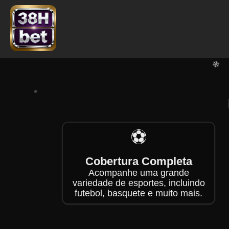
❄
⚽
❄
Cobertura Completa
Acompanhe uma grande
variedade de esportes, incluindo
futebol, basquete e muito mais.