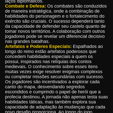
laços diplomáticos.
Combate e Defesa:
Os combates são conduzidos
de maneira estratégica, onde a combinação de
habilidades do personagem e o fortalecimento do
exército são cruciais. O sucesso dependerá tanto
da capacidade de defender seu castelo quanto de
tomar novos territórios. A colaboração com outros
jogadores pode se revelar um diferencial decisivo
nas grandes batalhas.
Artefatos e Poderes Especiais:
Espalhados ao
longo do reino estão artefatos poderosos que
concedem habilidades especiais a quem os
possui, inspirados nas relíquias dos contos
medievais. O conhecimento sobre esses itens
muitas vezes exige resolver enigmas complexos
ou completar missões secundárias com sucesso.
Os jogadores são incentivados a explorar cada
canto do mapa, desvendando segredos
escondidos e cumprindo o papel de herói que a
profecia destinou. A jornada não apenas testa suas
habilidades táticas, mas também explora sua
capacidade de adaptação às mudanças que cada
novo desafio proporciona. Ao longo do jogo,