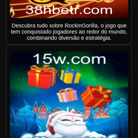
Descubra tudo sobre RockinGorilla, o jogo que
tem conquistado jogadores ao redor do mundo,
combinando diversão e estratégia.