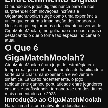
O mundo dos jogos digitais nunca para de nos
surpreender com inovações incríveis e
GigaMatchMoolah surge como uma experiência
única que captura a imaginação dos jogadores.
Neste artigo, exploramos o fascinante universo de
GigaMatchMoolah, mergulhando em suas regras e
destacando o que o torna tão especial no cenário
atual.
O Que é
GigaMatchMoolah?
GigaMatchMoolah é um jogo de estratégia em
tempo real que combina elementos de habilidade e
sorte para criar uma experiência envolvente e
dinâmica. Lançado recentemente, o jogo
rapidamente ganhou popularidade entre jogadores
casuais e profissionais, tornando-se um dos títulos
mais comentados de 2023.
Introdução ao GigaMatchMoolah
Narrar uma história cativante e desafiar os