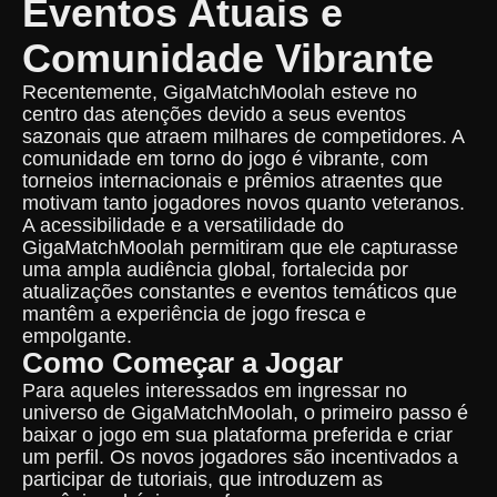
Eventos Atuais e
Comunidade Vibrante
Recentemente, GigaMatchMoolah esteve no
centro das atenções devido a seus eventos
sazonais que atraem milhares de competidores. A
comunidade em torno do jogo é vibrante, com
torneios internacionais e prêmios atraentes que
motivam tanto jogadores novos quanto veteranos.
A acessibilidade e a versatilidade do
GigaMatchMoolah permitiram que ele capturasse
uma ampla audiência global, fortalecida por
atualizações constantes e eventos temáticos que
mantêm a experiência de jogo fresca e
empolgante.
Como Começar a Jogar
Para aqueles interessados em ingressar no
universo de GigaMatchMoolah, o primeiro passo é
baixar o jogo em sua plataforma preferida e criar
um perfil. Os novos jogadores são incentivados a
participar de tutoriais, que introduzem as