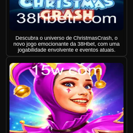
Descubra o universo de ChristmasCrash, o
novo jogo emocionante da 38Hbet, com uma
jogabilidade envolvente e eventos atuais.