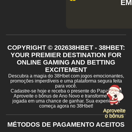
EM
COPYRIGHT ©
2026
38HBET - 38HBET:
YOUR PREMIER DESTINATION FOR
ONLINE GAMING AND BETTING
EXCITEMENT
Descubra a magia do 38Hbet com jogos emocionantes,
promoções imperdíveis e uma plataforma segura feita
para você.
Cadastre-se hoje e receba o presente do Papai Noel!
Aproveite o bônus de Ano Novo e transforme cada
jogada em uma chance de ganhar. Sua experiência
começa agora no 38Hbet!
Aproveite
o bônus
MÉTODOS DE PAGAMENTO ACEITOS