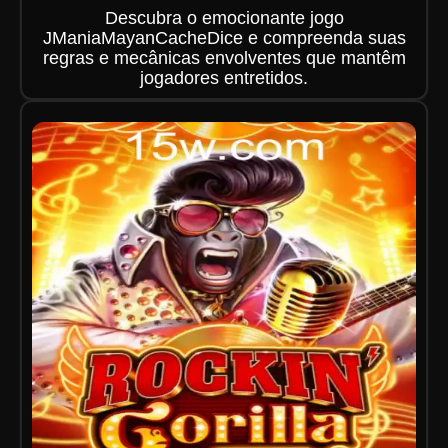
Descubra o emocionante jogo
JManiaMayanCacheDice e compreenda suas
regras e mecânicas envolventes que mantêm
jogadores entretidos.