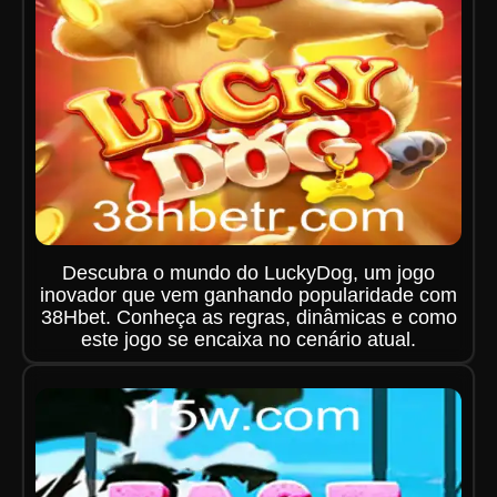
Descubra o mundo do LuckyDog, um jogo
inovador que vem ganhando popularidade com
38Hbet. Conheça as regras, dinâmicas e como
este jogo se encaixa no cenário atual.