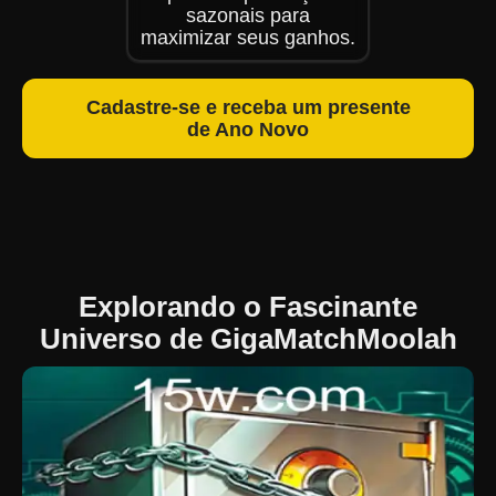
sazonais para
maximizar seus ganhos.
Cadastre-se e receba um presente
de Ano Novo
Explorando o Fascinante
Universo de GigaMatchMoolah