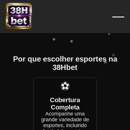
❄
❄
❄
❄
❄
❄
❄
Por que escolher esportes na
❄
38Hbet
❄
❄
❄
⚽
❄
❄
Cobertura
Completa
Acompanhe uma
grande variedade de
esportes, incluindo