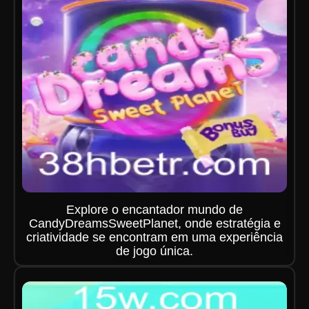
Explore o encantador mundo de
CandyDreamsSweetPlanet, onde estratégia e
criatividade se encontram em uma experiência
de jogo única.