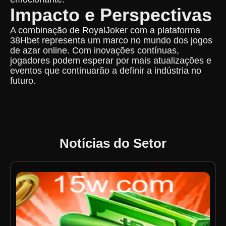
Impacto e Perspectivas
A combinação de RoyalJoker com a plataforma
38Hbet representa um marco no mundo dos jogos
de azar online. Com inovações contínuas,
jogadores podem esperar por mais atualizações e
eventos que continuarão a definir a indústria no
futuro.
Notícias do Setor