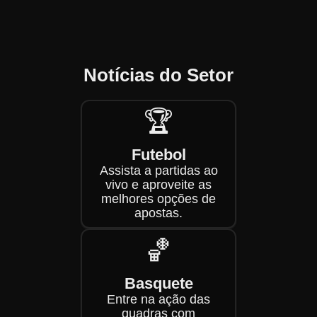
Notícias do Setor
🏆
Futebol
Assista a partidas ao
vivo e aproveite as
melhores opções de
apostas.
🏀
Basquete
Entre na ação das
quadras com