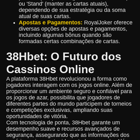
ou 'Stand' (manter as cartas atuais),
dependendo de sua estratégia ou da soma
atual de suas cartas.
Apostas e Pagamentos:
RoyalJoker oferece
diversas opções de apostas e pagamentos,
incluindo algumas bônus quando são
formadas certas combinações de cartas.
38Hbet: O Futuro dos
Cassinos Online
A plataforma 38Hbet revolucionou a forma como
jogadores interagem com os jogos online. Além de
proporcionar um ambiente seguro e confiável para
os jogos de azar, possibilita que jogadores de
diferentes partes do mundo participem de torneios
e competições exclusivas, ampliando suas
oportunidades de vitória.
Com tecnologia de ponta, 38Hbet garante um
desempenho suave e recursos avançados de
segurança, assegurando que as informações dos