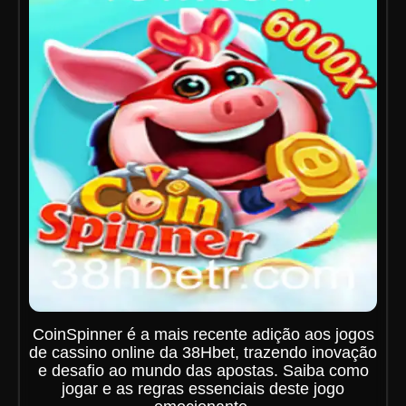
CoinSpinner é a mais recente adição aos jogos
de cassino online da 38Hbet, trazendo inovação
e desafio ao mundo das apostas. Saiba como
jogar e as regras essenciais deste jogo