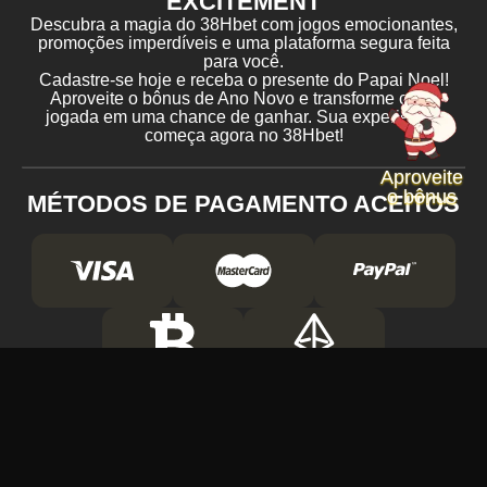
EXCITEMENT
Descubra a magia do 38Hbet com jogos emocionantes,
promoções imperdíveis e uma plataforma segura feita
para você.
Cadastre-se hoje e receba o presente do Papai Noel!
Aproveite o bônus de Ano Novo e transforme cada
jogada em uma chance de ganhar. Sua experiência
começa agora no 38Hbet!
Aproveite
o bônus
MÉTODOS DE PAGAMENTO ACEITOS