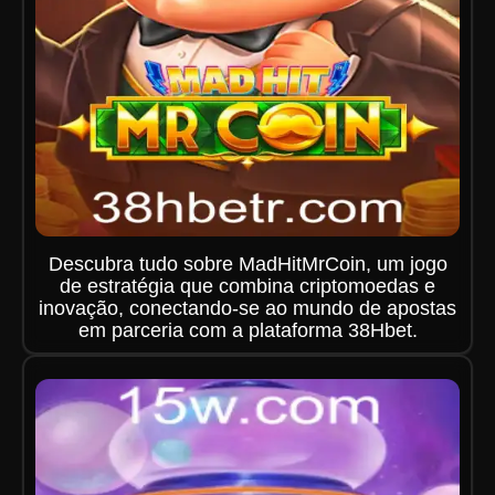
Descubra tudo sobre MadHitMrCoin, um jogo
de estratégia que combina criptomoedas e
inovação, conectando-se ao mundo de apostas
em parceria com a plataforma 38Hbet.