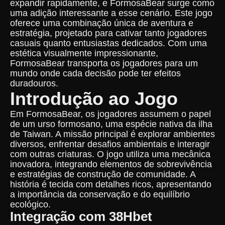
expandir rapidamente, e FormosaBear surge como
uma adição interessante a esse cenário. Este jogo
oferece uma combinação única de aventura e
estratégia, projetado para cativar tanto jogadores
casuais quanto entusiastas dedicados. Com uma
estética visualmente impressionante,
FormosaBear transporta os jogadores para um
mundo onde cada decisão pode ter efeitos
duradouros.
Introdução ao Jogo
Em FormosaBear, os jogadores assumem o papel
de um urso formosano, uma espécie nativa da ilha
de Taiwan. A missão principal é explorar ambientes
diversos, enfrentar desafios ambientais e interagir
com outras criaturas. O jogo utiliza uma mecânica
inovadora, integrando elementos de sobrevivência
e estratégias de construção de comunidade. A
história é tecida com detalhes ricos, apresentando
a importância da conservação e do equilíbrio
ecológico.
Integração com 38Hbet