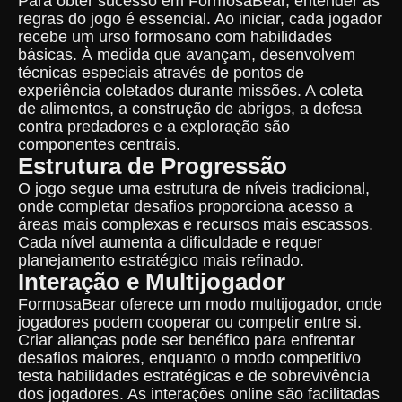
Para obter sucesso em FormosaBear, entender as
regras do jogo é essencial. Ao iniciar, cada jogador
recebe um urso formosano com habilidades
básicas. À medida que avançam, desenvolvem
técnicas especiais através de pontos de
experiência coletados durante missões. A coleta
de alimentos, a construção de abrigos, a defesa
contra predadores e a exploração são
componentes centrais.
Estrutura de Progressão
O jogo segue uma estrutura de níveis tradicional,
onde completar desafios proporciona acesso a
áreas mais complexas e recursos mais escassos.
Cada nível aumenta a dificuldade e requer
planejamento estratégico mais refinado.
Interação e Multijogador
FormosaBear oferece um modo multijogador, onde
jogadores podem cooperar ou competir entre si.
Criar alianças pode ser benéfico para enfrentar
desafios maiores, enquanto o modo competitivo
testa habilidades estratégicas e de sobrevivência
dos jogadores. As interações online são facilitadas