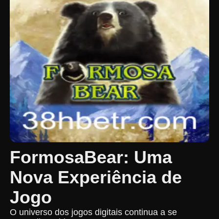
FormosaBear: Uma
Nova Experiência de
Jogo
O universo dos jogos digitais continua a se