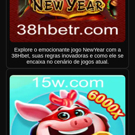
Explore o emocionante jogo NewYear com a
38Hbet, suas regras inovadoras e como ele se
encaixa no cenário de jogos atual.