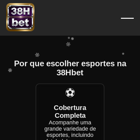
❄
❄
❄
❄
❄
Por que escolher esportes na
❄
❄
❄
38Hbet
❄
❄
⚽
❄
Cobertura
Completa
Acompanhe uma
grande variedade de
esportes, incluindo