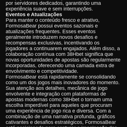
por servidores dedicados, garantindo uma
experiência suave e sem interrupções.
Eventos e Atualizações
Para manter o conteúdo fresco e atrativo,
FormosaBear possui eventos sazonais e
atualizações frequentes. Esses eventos
geralmente introduzem novos desafios e
recompensas exclusivas, incentivando os
jogadores a continuarem engajados. Além disso, a
colaboração contínua com 38Hbet significa que
novas oportunidades de apostas são regularmente
incorporadas, oferecendo uma camada extra de
envolvimento e competitividade.
FormosaBear está rapidamente se consolidando
como um dos jogos mais inovadores do momento.
Sua atenção aos detalhes, mecânica de jogo
envolvente e integração com plataformas de
apostas modernas como 38Hbet o tornam uma
escolha imperdível para aqueles que procuram
uma experiência de jogo rica e diversa. Com a
combinação de uma narrativa profunda, gráficos
cativantes e desafios estratégicos, FormosaBear