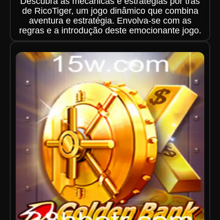
Descubra as mecânicas e estratégias por trás
de RicoTiger, um jogo dinâmico que combina
aventura e estratégia. Envolva-se com as
regras e a introdução deste emocionante jogo.