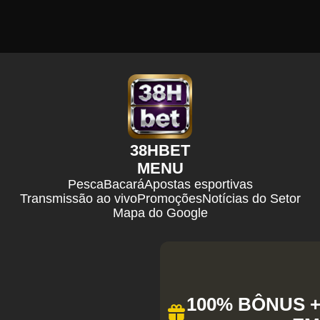
38HBET
MENU
Pesca
Bacará
Apostas esportivas
Transmissão ao vivo
Promoções
Notícias do Setor
Mapa do Google
100% BÔNUS + 