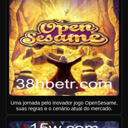
Uma jornada pelo inovador jogo OpenSesame,
suas regras e o cenário atual do mercado.