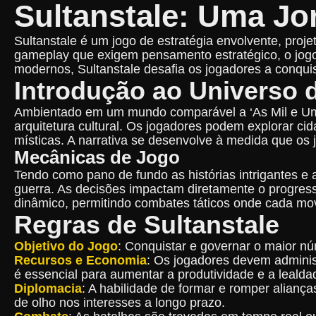
Sultanstale: Uma Jo
Sultanstale é um jogo de estratégia envolvente, pro
gameplay que exigem pensamento estratégico, o jogo 
modernos, Sultanstale desafia os jogadores a conquist
Introdução ao Universo d
Ambientado em um mundo comparável a ‘As Mil e Uma 
arquitetura cultural. Os jogadores podem explorar c
místicas. A narrativa se desenvolve à medida que os
Mecânicas de Jogo
Tendo como pano de fundo as histórias intrigantes e 
guerra. As decisões impactam diretamente o progresso
dinâmico, permitindo combates táticos onde cada mov
Regras de Sultanstale
Objetivo do Jogo
: Conquistar e governar o maior nú
Recursos e Economia
: Os jogadores devem administ
é essencial para aumentar a produtividade e a lealda
Diplomacia
: A habilidade de formar e romper alian
de olho nos interesses a longo prazo.