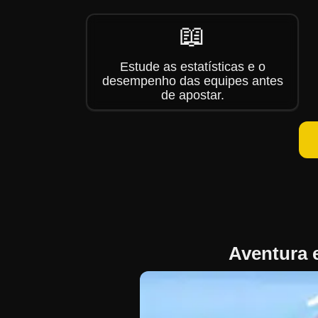
📖
Estude as estatísticas e o
desempenho das equipes antes
de apostar.
Aventura 