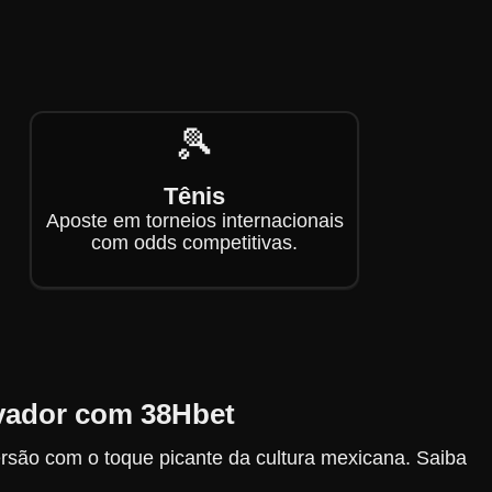
🎾
Tênis
Aposte em torneios internacionais
com odds competitivas.
vador com 38Hbet
rsão com o toque picante da cultura mexicana. Saiba