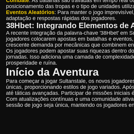
Combate
: As batalhas são travadas em tempo real o
posicionamento das tropas e o tipo de unidades utili
Eventos Aleatórios
: Para manter o jogo imprevisível
adaptação e respostas rápidas dos jogadores.
38Hbet: Integrando Elementos de 
A recente integração da palavra-chave '38Hbet' em S
jogadores colocarem apostas em batalhas e eventos, 
crescente demanda por mecânicas que combinem entr
Os jogadores podem apostar suas riquezas dentro do
jornadas. Isso adiciona uma camada de complexidade 
prosperidade e ruína.
Início da Aventura
Para começar a jogar Sultanstale, os novos jogadore
únicas, proporcionando estilos de jogo variados. Ap
até táticas avançadas. Participar de missões iniciais
Com atualizações contínuas e uma comunidade ativa, 
sessão de jogo seja única, mantendo os jogadores e