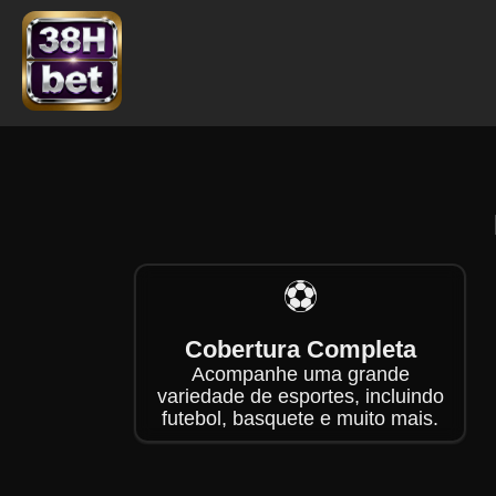
❄
❄
⚽
Cobertura Completa
Acompanhe uma grande
variedade de esportes, incluindo
futebol, basquete e muito mais.