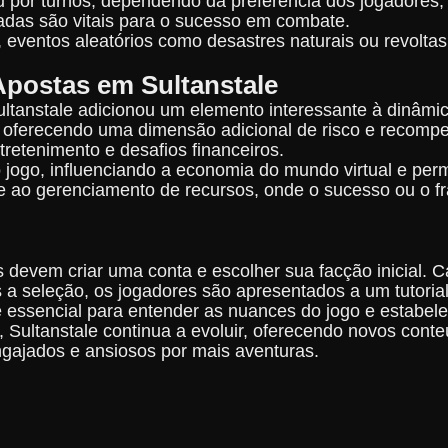
u por turnos, dependendo da preferência dos jogadores,
zadas são vitais para o sucesso em combate.
, eventos aleatórios como desastres naturais ou revolta
Apostas em Sultanstale
ultanstale adicionou um elemento interessante à dinâmic
oferecendo uma dimensão adicional de risco e recompen
etenimento e desafios financeiros.
 jogo, influenciando a economia do mundo virtual e pe
ao gerenciamento de recursos, onde o sucesso ou o fra
s devem criar uma conta e escolher sua facção inicial.
ós a seleção, os jogadores são apresentados a um tutor
 é essencial para entender as nuances do jogo e estabel
Sultanstale continua a evoluir, oferecendo novos conte
ngajados e ansiosos por mais aventuras.