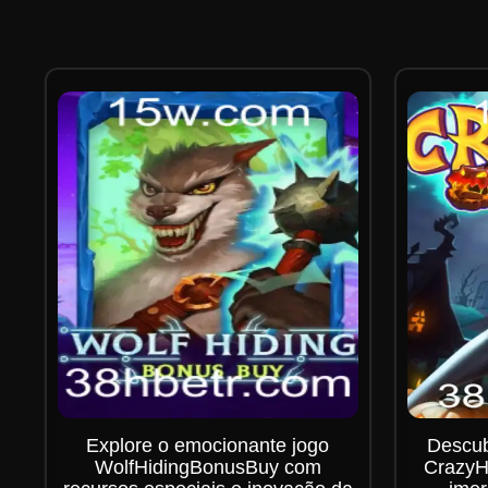
Explore o emocionante jogo
Descub
WolfHidingBonusBuy com
CrazyH