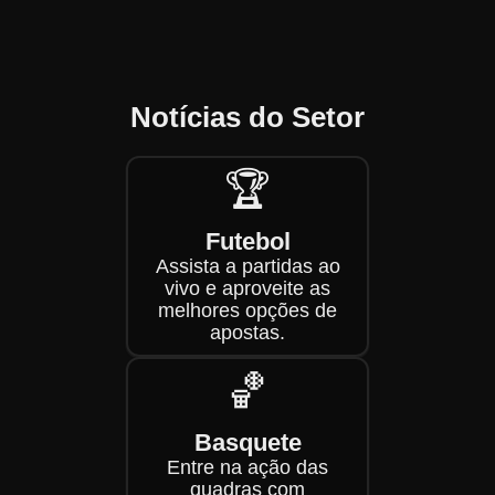
Notícias do Setor
🏆
Futebol
Assista a partidas ao
vivo e aproveite as
melhores opções de
apostas.
🏀
Basquete
Entre na ação das
quadras com