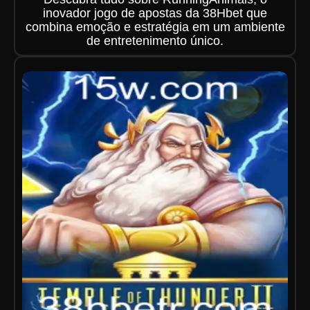
inovador jogo de apostas da 38Hbet que
combina emoção e estratégia em um ambiente
de entretenimento único.