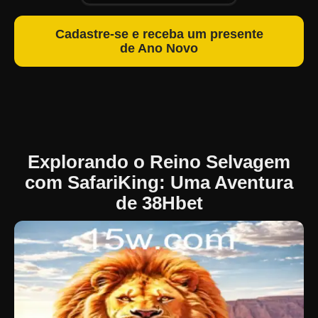
Cadastre-se e receba um presente
de Ano Novo
Explorando o Reino Selvagem
com SafariKing: Uma Aventura
de 38Hbet