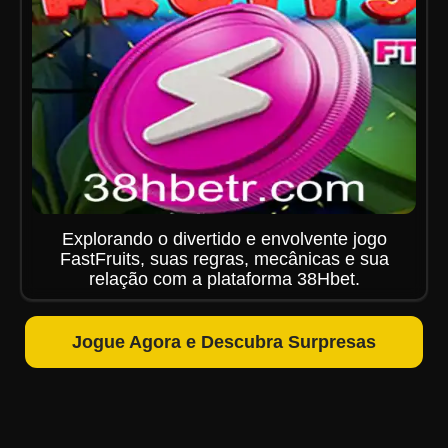
Explorando o divertido e envolvente jogo
FastFruits, suas regras, mecânicas e sua
relação com a plataforma 38Hbet.
Jogue Agora e Descubra Surpresas