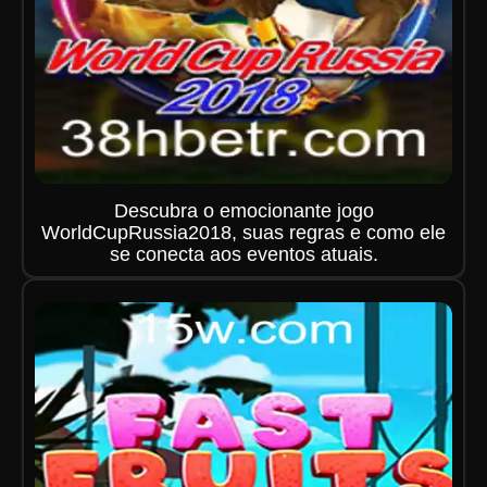
Descubra o emocionante jogo
WorldCupRussia2018, suas regras e como ele
se conecta aos eventos atuais.