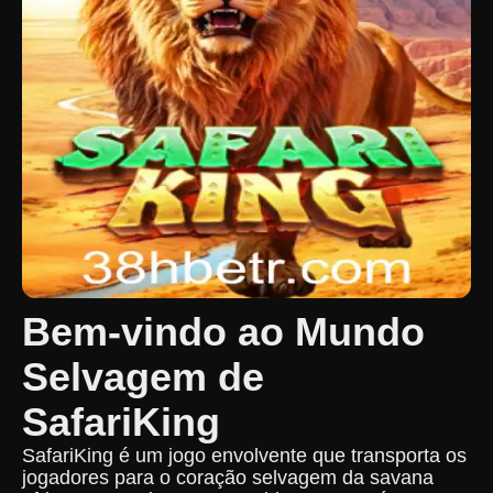
Bem-vindo ao Mundo
Selvagem de
SafariKing
SafariKing é um jogo envolvente que transporta os
jogadores para o coração selvagem da savana