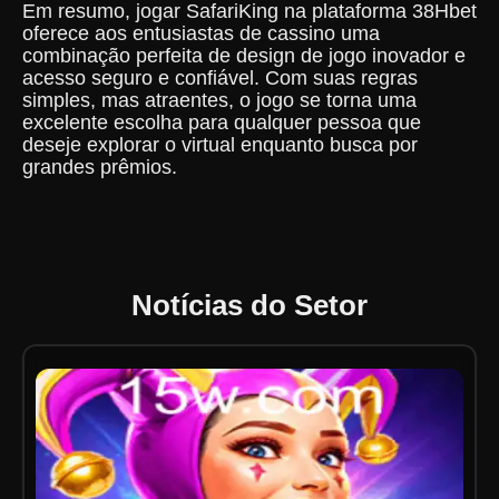
Em resumo, jogar SafariKing na plataforma 38Hbet
oferece aos entusiastas de cassino uma
combinação perfeita de design de jogo inovador e
acesso seguro e confiável. Com suas regras
simples, mas atraentes, o jogo se torna uma
excelente escolha para qualquer pessoa que
deseje explorar o virtual enquanto busca por
grandes prêmios.
Notícias do Setor