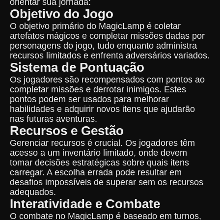
orientar sua jornada:
Objetivo do Jogo
O objetivo primário do MagicLamp é coletar
artefatos mágicos e completar missões dadas por
personagens do jogo, tudo enquanto administra
recursos limitados e enfrenta adversários variados.
Sistema de Pontuação
Os jogadores são recompensados com pontos ao
completar missões e derrotar inimigos. Estes
pontos podem ser usados para melhorar
habilidades e adquirir novos itens que ajudarão
nas futuras aventuras.
Recursos e Gestão
Gerenciar recursos é crucial. Os jogadores têm
acesso a um inventário limitado, onde devem
tomar decisões estratégicas sobre quais itens
carregar. A escolha errada pode resultar em
desafios impossíveis de superar sem os recursos
adequados.
Interatividade e Combate
O combate no MagicLamp é baseado em turnos,