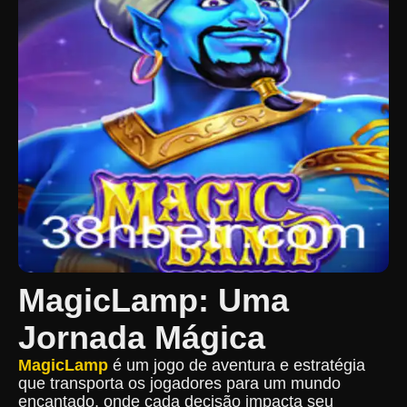
MagicLamp: Uma
Jornada Mágica
MagicLamp
é um jogo de aventura e estratégia
que transporta os jogadores para um mundo
encantado, onde cada decisão impacta seu