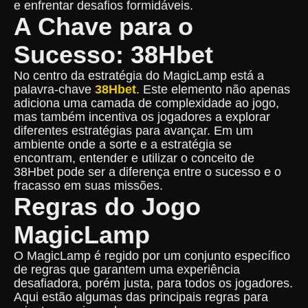
e enfrentar desafios formidáveis.
A Chave para o
Sucesso: 38Hbet
No centro da estratégia do MagicLamp está a
palavra-chave
38Hbet
. Este elemento não apenas
adiciona uma camada de complexidade ao jogo,
mas também incentiva os jogadores a explorar
diferentes estratégias para avançar. Em um
ambiente onde a sorte e a estratégia se
encontram, entender e utilizar o conceito de
38Hbet pode ser a diferença entre o sucesso e o
fracasso em suas missões.
Regras do Jogo
MagicLamp
O MagicLamp é regido por um conjunto específico
de regras que garantem uma experiência
desafiadora, porém justa, para todos os jogadores.
Aqui estão algumas das principais regras para