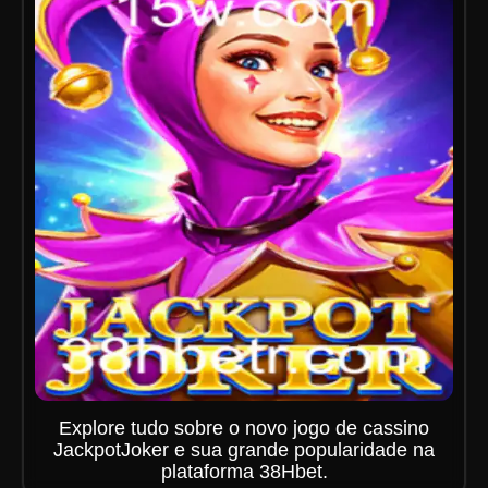
Explore tudo sobre o novo jogo de cassino
JackpotJoker e sua grande popularidade na
plataforma 38Hbet.