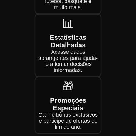
futebol, basquete e
muito mais.
📊
Estatísticas
Detalhadas
Acesse dados
abrangentes para ajudá-
lo a tomar decisões
informadas.
🎁
Promoções
Especiais
Ganhe bônus exclusivos
e participe de ofertas de
fim de ano.