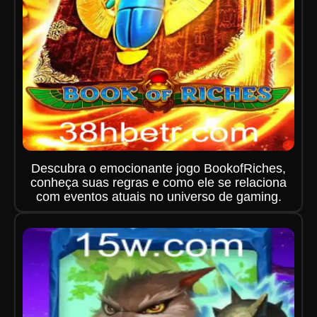
Descubra o emocionante jogo BookofRiches,
conheça suas regras e como ele se relaciona
com eventos atuais no universo de gaming.