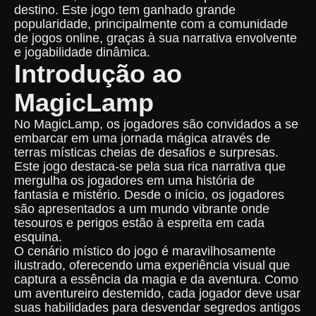
destino. Este jogo tem ganhado grande
popularidade, principalmente com a comunidade
de jogos online, graças à sua narrativa envolvente
e jogabilidade dinâmica.
Introdução ao
MagicLamp
No MagicLamp, os jogadores são convidados a se
embarcar em uma jornada mágica através de
terras místicas cheias de desafios e surpresas.
Este jogo destaca-se pela sua rica narrativa que
mergulha os jogadores em uma história de
fantasia e mistério. Desde o início, os jogadores
são apresentados a um mundo vibrante onde
tesouros e perigos estão à espreita em cada
esquina.
O cenário místico do jogo é maravilhosamente
ilustrado, oferecendo uma experiência visual que
captura a essência da magia e da aventura. Como
um aventureiro destemido, cada jogador deve usar
suas habilidades para desvendar segredos antigos