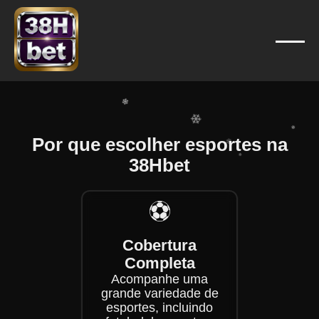
❄
❄
❄
❄
❄
❄
❄
Por que escolher esportes na
38Hbet
❄
❄
❄
❄
⚽
❄
Cobertura
Completa
Acompanhe uma
grande variedade de
esportes, incluindo