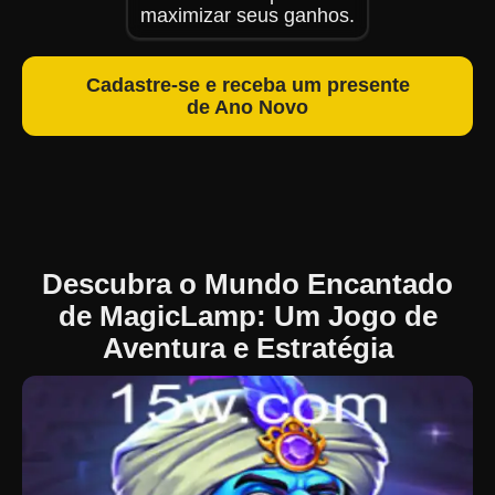
maximizar seus ganhos.
Cadastre-se e receba um presente
de Ano Novo
Descubra o Mundo Encantado
de MagicLamp: Um Jogo de
Aventura e Estratégia