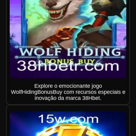
Explore o emocionante jogo
WolfHidingBonusBuy com recursos especiais e
inovação da marca 38Hbet.