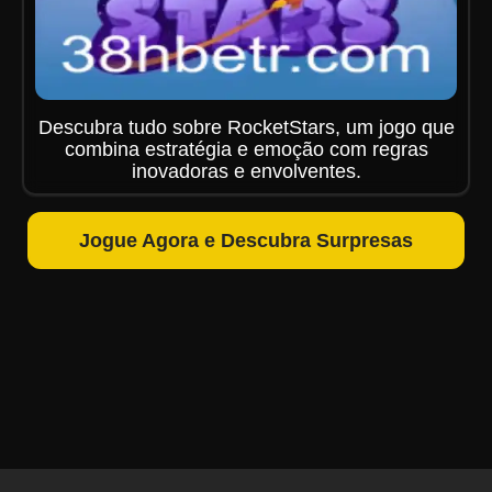
Descubra tudo sobre RocketStars, um jogo que
combina estratégia e emoção com regras
inovadoras e envolventes.
Jogue Agora e Descubra Surpresas