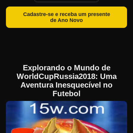
Cadastre-se e receba um presente
de Ano Novo
Explorando o Mundo de
WorldCupRussia2018: Uma
Aventura Inesquecível no
Futebol