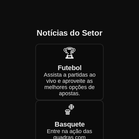
Notícias do Setor
🏆
Futebol
Assista a partidas ao
vivo e aproveite as
melhores opções de
apostas.
🏀
Basquete
Entre na ação das
quadras com