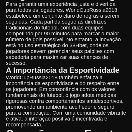
Para garantir uma experiência justa e divertida
para todos os jogadores, WorldCupRussia2018
estabelece um conjunto claro de regras a serem
seguidas. Cada partida segue as diretrizes
tradicionais do futebol, com duas equipes
competindo por 90 minutos para marcar o maior
número de gols possível. No entanto, a inovação
está no uso estratégico do 38Hbet, onde os
jogadores devem gerenciar seus palpites com
sabedoria para maximizar suas chances de
sucesso.
A Importância da Esportividade
WorldCupRussia2018 também enfatiza a
importância da esportividade e do respeito entre
os jogadores. Em consonância com os valores
fundamentais do futebol, o jogo adota medidas
rigorosas contra comportamentos antidesportivos,
promovendo um ambiente acolhedor e seguro
para a competição. Com uma comunidade vibrante
e ativa, a interação positiva é incentivada e
recompensada.