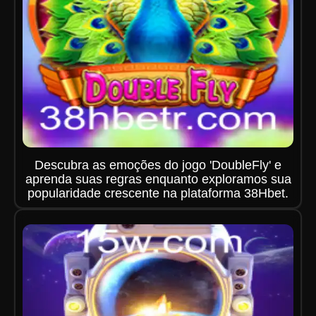
Descubra as emoções do jogo 'DoubleFly' e
aprenda suas regras enquanto exploramos sua
popularidade crescente na plataforma 38Hbet.