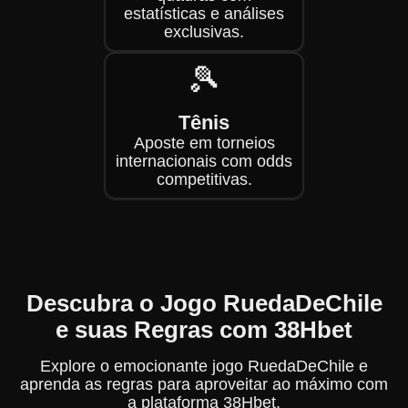
estatísticas e análises
exclusivas.
🎾
Tênis
Aposte em torneios
internacionais com odds
competitivas.
Descubra o Jogo RuedaDeChile
e suas Regras com 38Hbet
Explore o emocionante jogo RuedaDeChile e
aprenda as regras para aproveitar ao máximo com
a plataforma 38Hbet.