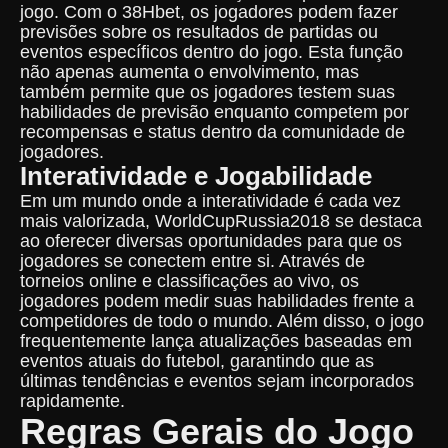
jogo. Com o 38Hbet, os jogadores podem fazer
previsões sobre os resultados de partidas ou
eventos específicos dentro do jogo. Esta função
não apenas aumenta o envolvimento, mas
também permite que os jogadores testem suas
habilidades de previsão enquanto competem por
recompensas e status dentro da comunidade de
jogadores.
Interatividade e Jogabilidade
Em um mundo onde a interatividade é cada vez
mais valorizada, WorldCupRussia2018 se destaca
ao oferecer diversas oportunidades para que os
jogadores se conectem entre si. Através de
torneios online e classificações ao vivo, os
jogadores podem medir suas habilidades frente a
competidores de todo o mundo. Além disso, o jogo
frequentemente lança atualizações baseadas em
eventos atuais do futebol, garantindo que as
últimas tendências e eventos sejam incorporados
rapidamente.
Regras Gerais do Jogo