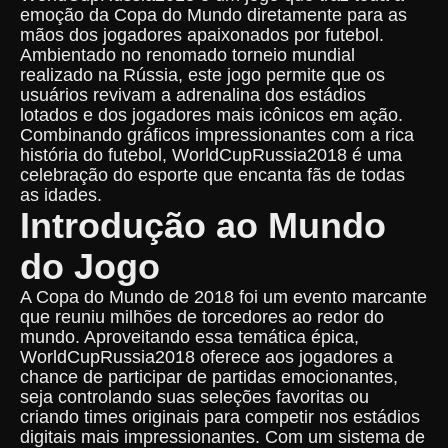
emoção da Copa do Mundo diretamente para as
mãos dos jogadores apaixonados por futebol.
Ambientado no renomado torneio mundial
realizado na Rússia, este jogo permite que os
usuários revivam a adrenalina dos estádios
lotados e dos jogadores mais icônicos em ação.
Combinando gráficos impressionantes com a rica
história do futebol, WorldCupRussia2018 é uma
celebração do esporte que encanta fãs de todas
as idades.
Introdução ao Mundo
do Jogo
A Copa do Mundo de 2018 foi um evento marcante
que reuniu milhões de torcedores ao redor do
mundo. Aproveitando essa temática épica,
WorldCupRussia2018 oferece aos jogadores a
chance de participar de partidas emocionantes,
seja controlando suas seleções favoritas ou
criando times originais para competir nos estádios
digitais mais impressionantes. Com um sistema de