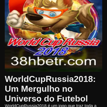
WorldCupRussia2018:
Um Mergulho no
Universo do Futebol
WorldCupRussia2018 é um jogo que traz toda a