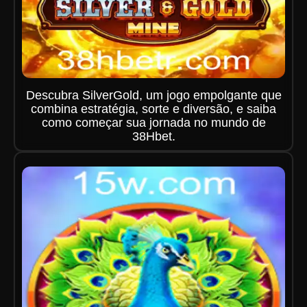
Descubra SilverGold, um jogo empolgante que
combina estratégia, sorte e diversão, e saiba
como começar sua jornada no mundo de
38Hbet.