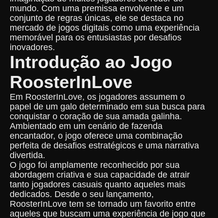
mundo. Com uma premissa envolvente e um
conjunto de regras únicas, ele se destaca no
mercado de jogos digitais como uma experiência
memorável para os entusiastas por desafios
inovadores.
Introdução ao Jogo
RoosterInLove
Em RoosterInLove, os jogadores assumem o
papel de um galo determinado em sua busca para
conquistar o coração de sua amada galinha.
Ambientado em um cenário de fazenda
encantador, o jogo oferece uma combinação
perfeita de desafios estratégicos e uma narrativa
divertida.
O jogo foi amplamente reconhecido por sua
abordagem criativa e sua capacidade de atrair
tanto jogadores casuais quanto aqueles mais
dedicados. Desde o seu lançamento,
RoosterInLove tem se tornado um favorito entre
aqueles que buscam uma experiência de jogo que