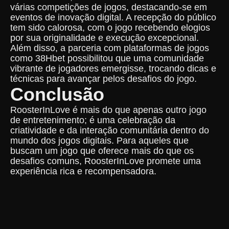
várias competições de jogos, destacando-se em
eventos de inovação digital. A recepção do público
tem sido calorosa, com o jogo recebendo elogios
por sua originalidade e execução excepcional.
Além disso, a parceria com plataformas de jogos
como 38Hbet possibilitou que uma comunidade
vibrante de jogadores emergisse, trocando dicas e
técnicas para avançar pelos desafios do jogo.
Conclusão
RoosterInLove é mais do que apenas outro jogo
de entretenimento; é uma celebração da
criatividade e da interação comunitária dentro do
mundo dos jogos digitais. Para aqueles que
buscam um jogo que oferece mais do que os
desafios comuns, RoosterInLove promete uma
experiência rica e recompensadora.