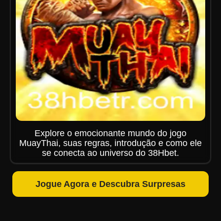
Explore o emocionante mundo do jogo
MuayThai, suas regras, introdução e como ele
se conecta ao universo do 38Hbet.
Jogue Agora e Descubra Surpresas