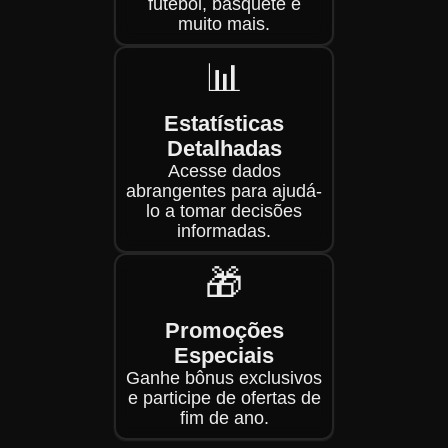
futebol, basquete e
muito mais.
📊
Estatísticas
Detalhadas
Acesse dados
abrangentes para ajudá-
lo a tomar decisões
informadas.
🎁
Promoções
Especiais
Ganhe bônus exclusivos
e participe de ofertas de
fim de ano.