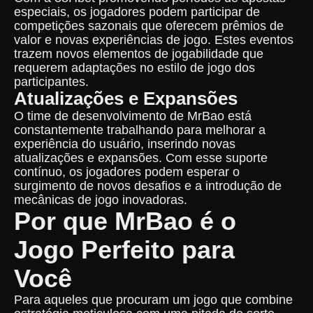
especiais, os jogadores podem participar de
competições sazonais que oferecem prêmios de
valor e novas experiências de jogo. Estes eventos
trazem novos elementos de jogabilidade que
requerem adaptações no estilo de jogo dos
participantes.
Atualizações e Expansões
O time de desenvolvimento de MrBao está
constantemente trabalhando para melhorar a
experiência do usuário, inserindo novas
atualizações e expansões. Com esse suporte
contínuo, os jogadores podem esperar o
surgimento de novos desafios e a introdução de
mecânicas de jogo inovadoras.
Por que MrBao é o
Jogo Perfeito para
Você
Para aqueles que procuram um jogo que combine