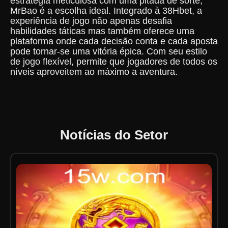
estratégia meticulosa com uma pitada de sorte,
MrBao é a escolha ideal. Integrado à 38Hbet, a
experiência de jogo não apenas desafia
habilidades táticas mas também oferece uma
plataforma onde cada decisão conta e cada aposta
pode tornar-se uma vitória épica. Com seu estilo
de jogo flexível, permite que jogadores de todos os
níveis aproveitem ao máximo a aventura.
Notícias do Setor