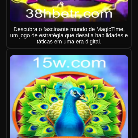
Descubra o fascinante mundo de MagicTime,
um jogo de estratégia que desafia habilidades e
táticas em uma era digital.