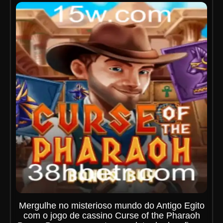
Mergulhe no misterioso mundo do Antigo Egito
com o jogo de cassino Curse of the Pharaoh