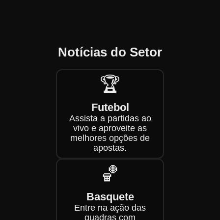
Notícias do Setor
🏆
Futebol
Assista a partidas ao
vivo e aproveite as
melhores opções de
apostas.
🏀
Basquete
Entre na ação das
quadras com