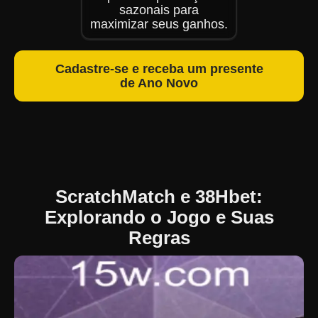
sazonais para
maximizar seus ganhos.
Cadastre-se e receba um presente
de Ano Novo
ScratchMatch e 38Hbet:
Explorando o Jogo e Suas
Regras