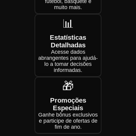
futebol, basquete e
muito mais.
📊
Estatísticas
Detalhadas
Acesse dados
abrangentes para ajudá-
lo a tomar decisões
informadas.
🎁
Promoções
Especiais
Ganhe bônus exclusivos
e participe de ofertas de
fim de ano.