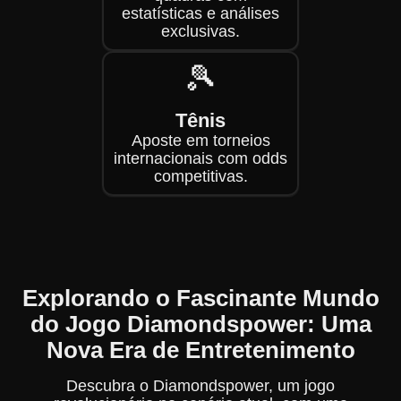
estatísticas e análises
exclusivas.
🎾
Tênis
Aposte em torneios
internacionais com odds
competitivas.
Explorando o Fascinante Mundo
do Jogo Diamondspower: Uma
Nova Era de Entretenimento
Descubra o Diamondspower, um jogo