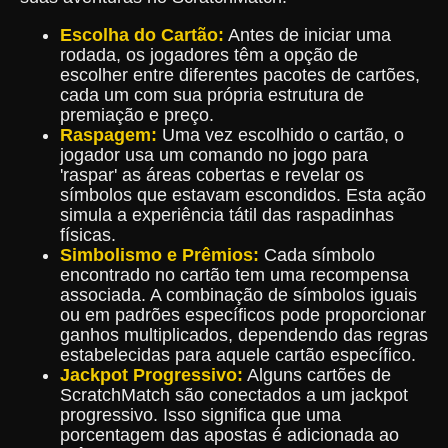
Escolha do Cartão:
Antes de iniciar uma
rodada, os jogadores têm a opção de
escolher entre diferentes pacotes de cartões,
cada um com sua própria estrutura de
premiação e preço.
Raspagem:
Uma vez escolhido o cartão, o
jogador usa um comando no jogo para
'raspar' as áreas cobertas e revelar os
símbolos que estavam escondidos. Esta ação
simula a experiência tátil das raspadinhas
físicas.
Simbolismo e Prêmios:
Cada símbolo
encontrado no cartão tem uma recompensa
associada. A combinação de símbolos iguais
ou em padrões específicos pode proporcionar
ganhos multiplicados, dependendo das regras
estabelecidas para aquele cartão específico.
Jackpot Progressivo:
Alguns cartões de
ScratchMatch são conectados a um jackpot
progressivo. Isso significa que uma
porcentagem das apostas é adicionada ao