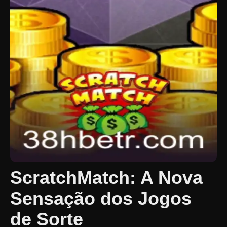
ScratchMatch: A Nova
Sensação dos Jogos
de Sorte