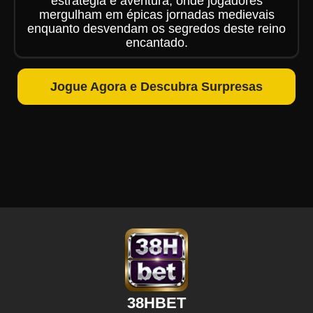
estratégia e aventura, onde jogadores
mergulham em épicas jornadas medievais
enquanto desvendam os segredos deste reino
encantado.
Jogue Agora e Descubra Surpresas
38HBET