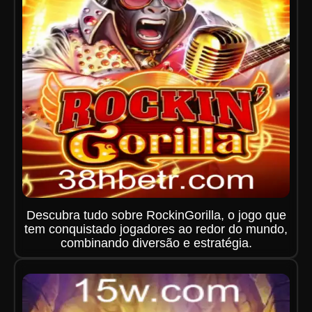
Descubra tudo sobre RockinGorilla, o jogo que
tem conquistado jogadores ao redor do mundo,
combinando diversão e estratégia.