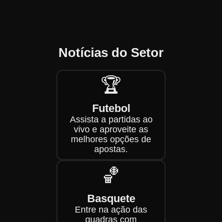
Notícias do Setor
🏆
Futebol
Assista a partidas ao
vivo e aproveite as
melhores opções de
apostas.
🏀
Basquete
Entre na ação das
quadras com