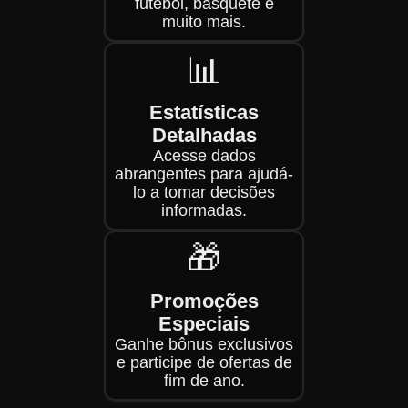
futebol, basquete e
muito mais.
📊
Estatísticas
Detalhadas
Acesse dados
abrangentes para ajudá-
lo a tomar decisões
informadas.
🎁
Promoções
Especiais
Ganhe bônus exclusivos
e participe de ofertas de
fim de ano.