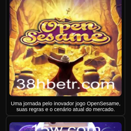
Uma jornada pelo inovador jogo OpenSesame,
suas regras e o cenário atual do mercado.