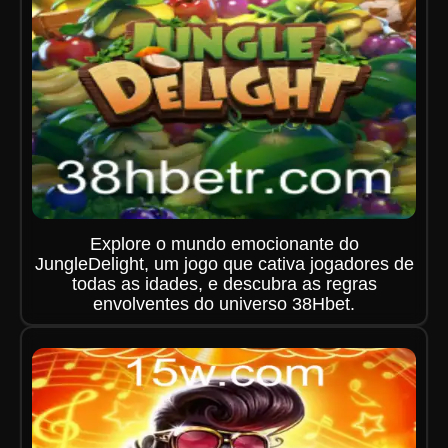
Explore o mundo emocionante do
JungleDelight, um jogo que cativa jogadores de
todas as idades, e descubra as regras
envolventes do universo 38Hbet.