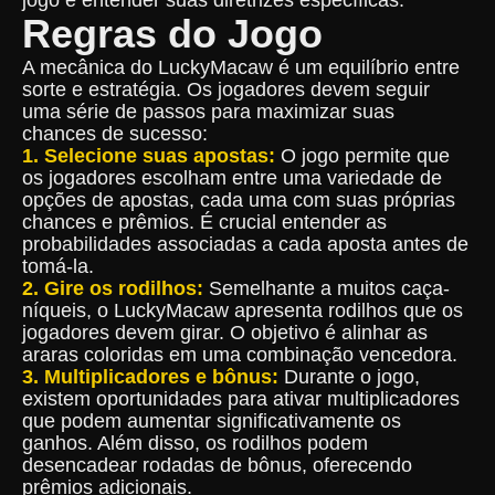
jogo e entender suas diretrizes específicas.
Regras do Jogo
A mecânica do LuckyMacaw é um equilíbrio entre
sorte e estratégia. Os jogadores devem seguir
uma série de passos para maximizar suas
chances de sucesso:
1. Selecione suas apostas:
O jogo permite que
os jogadores escolham entre uma variedade de
opções de apostas, cada uma com suas próprias
chances e prêmios. É crucial entender as
probabilidades associadas a cada aposta antes de
tomá-la.
2. Gire os rodilhos:
Semelhante a muitos caça-
níqueis, o LuckyMacaw apresenta rodilhos que os
jogadores devem girar. O objetivo é alinhar as
araras coloridas em uma combinação vencedora.
3. Multiplicadores e bônus:
Durante o jogo,
existem oportunidades para ativar multiplicadores
que podem aumentar significativamente os
ganhos. Além disso, os rodilhos podem
desencadear rodadas de bônus, oferecendo
prêmios adicionais.