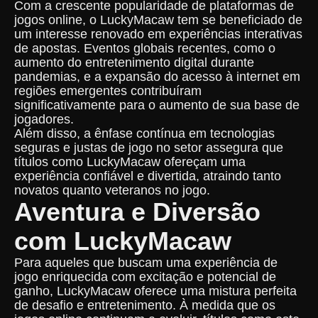
Com a crescente popularidade de plataformas de
jogos online, o LuckyMacaw tem se beneficiado de
um interesse renovado em experiências interativas
de apostas. Eventos globais recentes, como o
aumento do entretenimento digital durante
pandemias, e a expansão do acesso à internet em
regiões emergentes contribuíram
significativamente para o aumento de sua base de
jogadores.
Além disso, a ênfase contínua em tecnologias
seguras e justas de jogo no setor assegura que
títulos como LuckyMacaw ofereçam uma
experiência confiável e divertida, atraindo tanto
novatos quanto veteranos no jogo.
Aventura e Diversão
com LuckyMacaw
Para aqueles que buscam uma experiência de
jogo enriquecida com excitação e potencial de
ganho, LuckyMacaw oferece uma mistura perfeita
de desafio e entretenimento. À medida que os