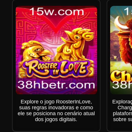
Explore o jogo RoosterInLove,
Explora
suas regras inovadoras e como
Charg
ele se posiciona no cenário atual
platafo
dos jogos digitais.
sobre su