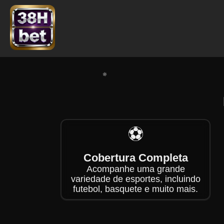
❄
❄
❄
❄
⚽
Cobertura Completa
Acompanhe uma grande
variedade de esportes, incluindo
futebol, basquete e muito mais.