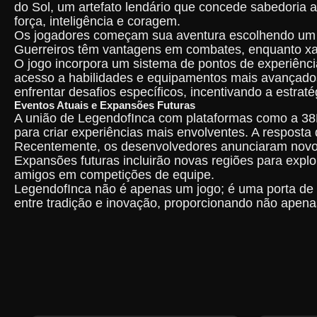
do Sol, um artefato lendário que concede sabedoria a 
força, inteligência e coragem.
Os jogadores começam sua aventura escolhendo um p
Guerreiros têm vantagens em combates, enquanto xa
O jogo incorpora um sistema de pontos de experiênci
acesso a habilidades e equipamentos mais avançado
enfrentar desafios específicos, incentivando a estra
Eventos Atuais e Expansões Futuras
A união de LegendofInca com plataformas como a 38Hb
para criar experiências mais envolventes. A respost
Recentemente, os desenvolvedores anunciaram novos c
Expansões futuras incluirão novas regiões para explo
amigos em competições de equipe.
LegendofInca não é apenas um jogo; é uma porta de
entre tradição e inovação, proporcionando não apena