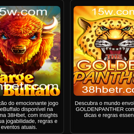
ção do emocionante jogo
Descubra o mundo envol
eBuffalo disponível na
GOLDENPANTHER com
rma 38Hbet, com insights
dicas e regras essen
a jogabilidade, regras e
eventos atuais.