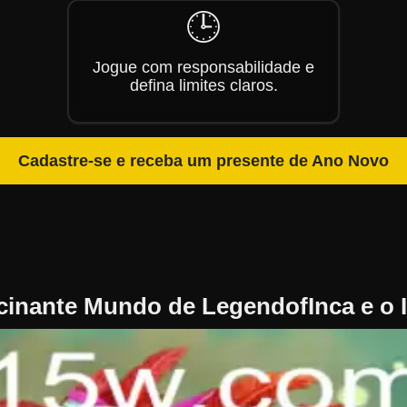
🕒
Jogue com responsabilidade e
defina limites claros.
Cadastre-se e receba um presente de Ano Novo
cinante Mundo de LegendofInca e o 