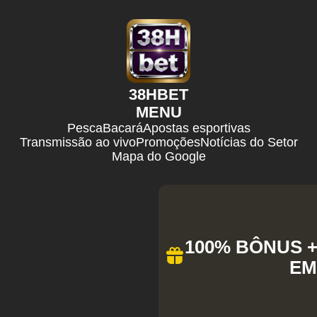
38HBET
MENU
Pesca
Bacará
Apostas esportivas
Transmissão ao vivo
Promoções
Notícias do Setor
Mapa do Google
100% BÔNUS + 
EM