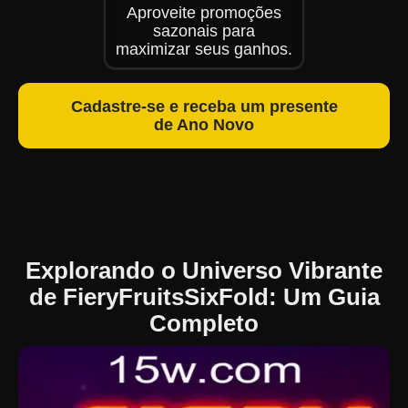
Aproveite promoções
sazonais para
maximizar seus ganhos.
Cadastre-se e receba um presente
de Ano Novo
Explorando o Universo Vibrante
de FieryFruitsSixFold: Um Guia
Completo