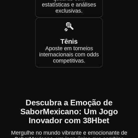
estatísticas e análises
exclusivas.
🎾
Tênis
Aposte em torneios
internacionais com odds
competitivas.
Descubra a Emoção de
SaborMexicano: Um Jogo
Inovador com 38Hbet
Mergulhe no mundo vibrante e emocionante de