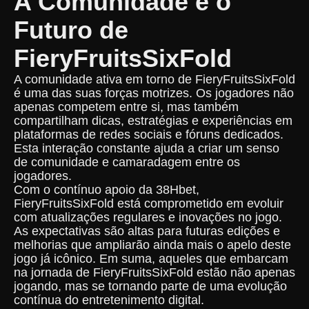
A Comunidade e o
Futuro de
FieryFruitsSixFold
A comunidade ativa em torno de FieryFruitsSixFold
é uma das suas forças motrizes. Os jogadores não
apenas competem entre si, mas também
compartilham dicas, estratégias e experiências em
plataformas de redes sociais e fóruns dedicados.
Esta interação constante ajuda a criar um senso
de comunidade e camaradagem entre os
jogadores.
Com o contínuo apoio da 38Hbet,
FieryFruitsSixFold está comprometido em evoluir
com atualizações regulares e inovações no jogo.
As expectativas são altas para futuras edições e
melhorias que ampliarão ainda mais o apelo deste
jogo já icônico. Em suma, aqueles que embarcam
na jornada de FieryFruitsSixFold estão não apenas
jogando, mas se tornando parte de uma evolução
contínua do entretenimento digital.