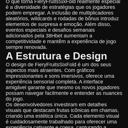
O que torna FieryFruitsSixFold realmente especial
é a diversidade de estratégias que os jogadores
podem empregar. A inclusão de multiplicadores
aleatórios, wildcards e rodadas de bônus introduz
elementos de surpresa e emoção. Além disso,
eventos especiais e desafios semanais
adicionados pela 38Hbet aumentam a
competitividade e mantêm a experiência de jogo
sempre renovada.
A Estrutura e Design
O design de FieryFruitsSixFold é um dos seus
aspectos mais atraentes. Com gráficos
impressionantes e sons imersivos, oferece uma
experiência sensorial completa. A interface
amigável garante que mesmo os novos jogadores
possam navegar facilmente e entender as nuances
do jogo.
Os desenvolvedores investiram em detalhes
visuais que destacam frutas icônicas em chamas,
criando uma estética única. Cada elemento visual
é cuidadosamente trabalhado para oferecer uma
experiência cativante e coesa, capturando a