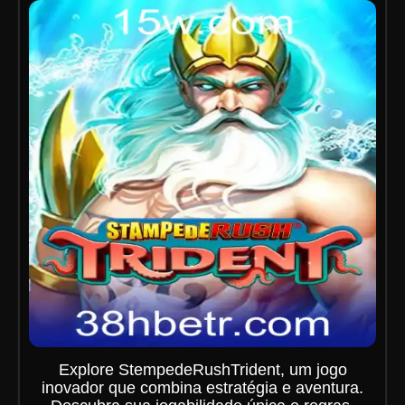
Explore StempedeRushTrident, um jogo
inovador que combina estratégia e aventura.