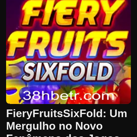
FieryFruitsSixFold: Um
Mergulho no Novo