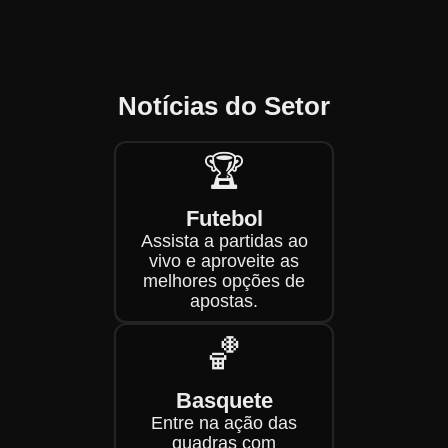
Notícias do Setor
🏆
Futebol
Assista a partidas ao
vivo e aproveite as
melhores opções de
apostas.
🏀
Basquete
Entre na ação das
quadras com