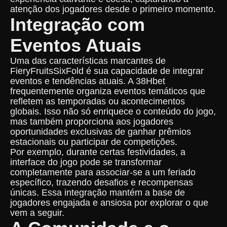
atenção dos jogadores desde o primeiro momento.
Integração com
Eventos Atuais
Uma das características marcantes de
FieryFruitsSixFold é sua capacidade de integrar
eventos e tendências atuais. A 38Hbet
frequentemente organiza eventos temáticos que
refletem as temporadas ou acontecimentos
globais. Isso não só enriquece o conteúdo do jogo,
mas também proporciona aos jogadores
oportunidades exclusivas de ganhar prêmios
estacionais ou participar de competições.
Por exemplo, durante certas festividades, a
interface do jogo pode se transformar
completamente para associar-se a um feriado
específico, trazendo desafios e recompensas
únicas. Essa integração mantém a base de
jogadores engajada e ansiosa por explorar o que
vem a seguir.