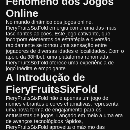
Fenômeno dos Jogos
Online
No mundo dinâmico dos jogos online,
FieryFruitsSixFold emergiu como uma das mais
fascinantes adições. Este jogo cativante, que
incorpora elementos de estratégia e diversão,
rapidamente se tornou uma sensação entre
jogadores de diversas idades e localidades. Com o
apoio da 38Hbet, uma plataforma renomada,
FieryFruitsSixFold oferece uma experiência de
jogo inédita e empolgante.
A Introdução de
FieryFruitsSixFold
FieryFruitsSixFold não é apenas um jogo de
nomes vibrantes e cores chamativas; representa
uma nova forma de engajamento para os
entusiastas de jogos. Lançado em meio a uma era
de avanços tecnológicos rápidos,
FieryFruitsSixFold aproveita o máximo das