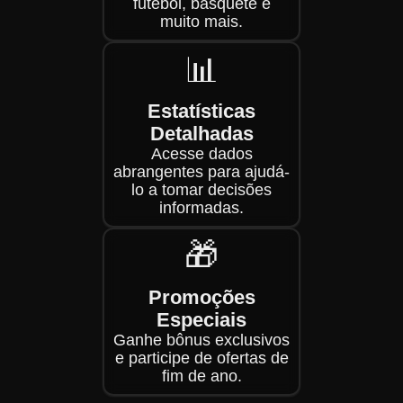
futebol, basquete e
muito mais.
📊
Estatísticas
Detalhadas
Acesse dados
abrangentes para ajudá-
lo a tomar decisões
informadas.
🎁
Promoções
Especiais
Ganhe bônus exclusivos
e participe de ofertas de
fim de ano.