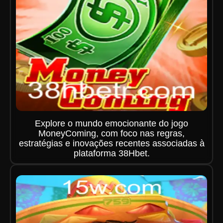
Explore o mundo emocionante do jogo
MoneyComing, com foco nas regras,
estratégias e inovações recentes associadas à
plataforma 38Hbet.