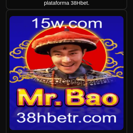
plataforma 38Hbet.