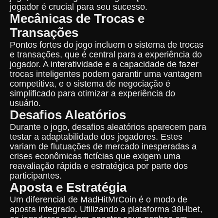
jogador é crucial para seu sucesso.
Mecânicas de Trocas e
Transações
Pontos fortes do jogo incluem o sistema de trocas
e transações, que é central para a experiência do
jogador. A interatividade e a capacidade de fazer
trocas inteligentes podem garantir uma vantagem
competitiva, e o sistema de negociação é
simplificado para otimizar a experiência do
usuário.
Desafios Aleatórios
Durante o jogo, desafios aleatórios aparecem para
testar a adaptabilidade dos jogadores. Estes
variam de flutuações de mercado inesperadas a
crises econômicas fictícias que exigem uma
reavaliação rápida e estratégica por parte dos
participantes.
Aposta e Estratégia
Um diferencial de MadHitMrCoin é o modo de
aposta integrado. Utilizando a plataforma 38Hbet,