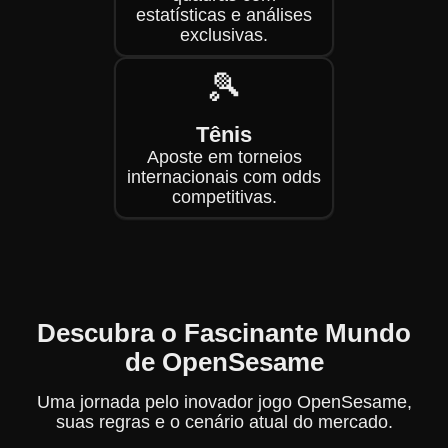
estatísticas e análises
exclusivas.
🎾
Tênis
Aposte em torneios
internacionais com odds
competitivas.
Descubra o Fascinante Mundo
de OpenSesame
Uma jornada pelo inovador jogo OpenSesame,
suas regras e o cenário atual do mercado.