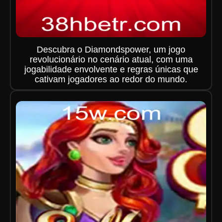
Descubra o Diamondspower, um jogo
revolucionário no cenário atual, com uma
jogabilidade envolvente e regras únicas que
cativam jogadores ao redor do mundo.