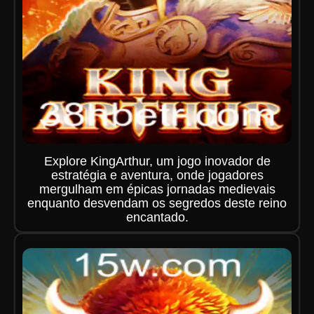
Explore KingArthur, um jogo inovador de
estratégia e aventura, onde jogadores
mergulham em épicas jornadas medievais
enquanto desvendam os segredos deste reino
encantado.