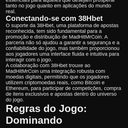
essenciais para aqueles que desejam prosperar
tanto no jogo quanto em aplicações do mundo
real.
Conectando-se com 38Hbet
O suporte da 38Hbet, uma plataforma de apostas
reconhecida, tem sido fundamental para a
promoção e distribuição de MadHitMrCoin. A
parceria não só ajudou a garantir a segurança e a
confiabilidade do jogo, mas também proporcionou
aos jogadores uma interface fluida e intuitiva para
interagir com o jogo.
A colaboração com 38Hbet trouxe ao
MadHitMrCoin uma integração robusta com
moedas digitais, permitindo que os jogadores
utilizem criptomoedas reais, como Bitcoin e
Ethereum, para participar de competições, compra
de itens exclusivos e apostas dentro do universo
do jogo.
Regras do Jogo:
Dominando