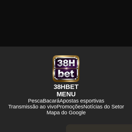
38HBET
MENU
Pesca
Bacará
Apostas esportivas
Transmissão ao vivo
Promoções
Notícias do Setor
Mapa do Google