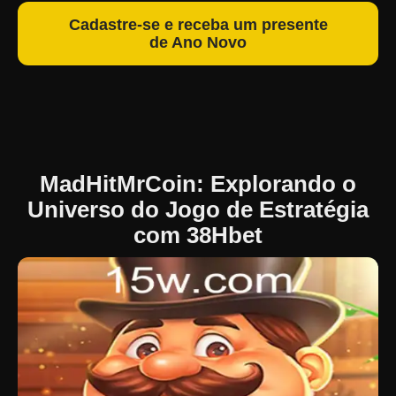
Cadastre-se e receba um presente
de Ano Novo
MadHitMrCoin: Explorando o
Universo do Jogo de Estratégia
com 38Hbet