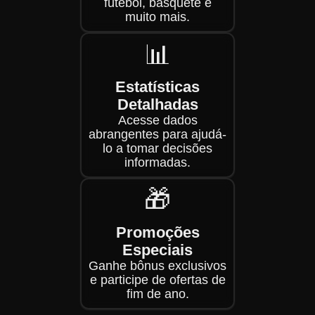
futebol, basquete e
muito mais.
📊
Estatísticas
Detalhadas
Acesse dados
abrangentes para ajudá-
lo a tomar decisões
informadas.
🎁
Promoções
Especiais
Ganhe bônus exclusivos
e participe de ofertas de
fim de ano.