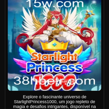
Explore o fascinante universo de
StarlightPrincess1000, um jogo repleto de
magia e desafios intrigantes, disponível na