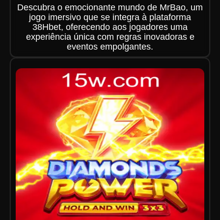
Descubra o emocionante mundo de MrBao, um
jogo imersivo que se integra à plataforma
38Hbet, oferecendo aos jogadores uma
experiência única com regras inovadoras e
eventos empolgantes.