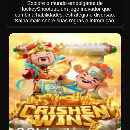
Explore o mundo empolgante de
HockeyShootout, um jogo inovador que
combina habilidades, estratégia e diversão.
Saiba mais sobre suas regras e introdução.