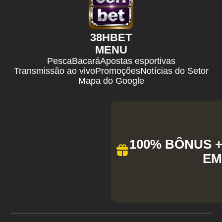
38HBET
MENU
Pesca
Bacará
Apostas esportivas
Transmissão ao vivo
Promoções
Notícias do Setor
Mapa do Google
100% BÔNUS + 
EM