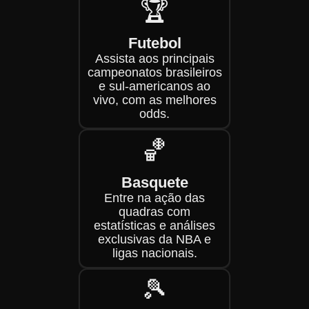
🏆
Futebol
Assista aos principais
campeonatos brasileiros
e sul-americanos ao
vivo, com as melhores
odds.
🏀
Basquete
Entre na ação das
quadras com
estatísticas e análises
exclusivas da NBA e
ligas nacionais.
🎾