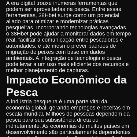
A era digital trouxe inúmeras ferramentas que
podem ser aproveitadas na pesca. Entre essas
ferramentas, 38Hbet surge como um potencial
aliado para otimizar e modernizar práticas
pesqueiras. Incorporando tecnologias avançadas,
o 38Hbet pode ajudar a monitorar dados em tempo
real, facilitar a comunicação entre pescadores e
autoridades, e até mesmo prever padrões de
migração de peixes com base em dados
ambientais. A integração de tecnologia e pesca
pode levar a um uso mais eficiente dos recursos e
melhor planejamento de capturas.
Impacto Econômico da
Pesca
A indústria pesqueira é uma parte vital da
economia global, gerando empregos e receitas em
escala mundial. Milhões de pessoas dependem da
pesca para sua subsistência direta ou
indiretamente. As economias de muitos países em
desenvolvimento são particularmente dependentes