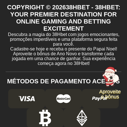
COPYRIGHT ©
2026
38HBET - 38HBET:
YOUR PREMIER DESTINATION FOR
ONLINE GAMING AND BETTING
EXCITEMENT
Descubra a magia do 38Hbet com jogos emocionantes,
promoções imperdíveis e uma plataforma segura feita
para você.
Cadastre-se hoje e receba o presente do Papai Noel!
Aproveite o bônus de Ano Novo e transforme cada
jogada em uma chance de ganhar. Sua experiência
começa agora no 38Hbet!
MÉTODOS DE PAGAMENTO ACEITOS
Aproveite
o bônus