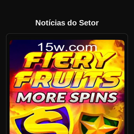
Notícias do Setor