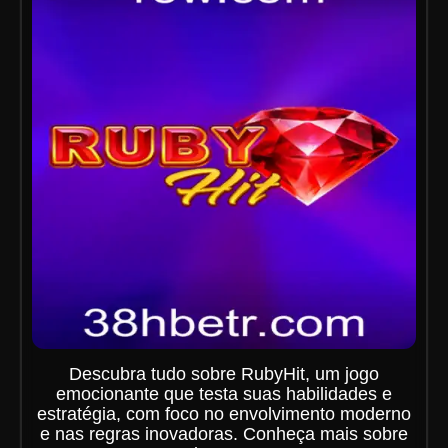
Descubra tudo sobre RubyHit, um jogo
emocionante que testa suas habilidades e
estratégia, com foco no envolvimento moderno
e nas regras inovadoras. Conheça mais sobre