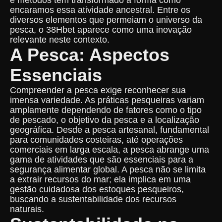
e métodos tem transformado a forma como
encaramos essa atividade ancestral. Entre os
diversos elementos que permeiam o universo da
pesca, o 38Hbet aparece como uma inovação
relevante neste contexto.
A Pesca: Aspectos
Essenciais
Compreender a pesca exige reconhecer sua
imensa variedade. As práticas pesqueiras variam
amplamente dependendo de fatores como o tipo
de pescado, o objetivo da pesca e a localização
geográfica. Desde a pesca artesanal, fundamental
para comunidades costeiras, até operações
comerciais em larga escala, a pesca abrange uma
gama de atividades que são essenciais para a
segurança alimentar global. A pesca não se limita
a extrair recursos do mar; ela implica em uma
gestão cuidadosa dos estoques pesqueiros,
buscando a sustentabilidade dos recursos
naturais.