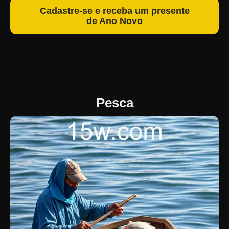
Cadastre-se e receba um presente
de Ano Novo
Pesca