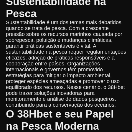
Sustentabilidade na
Pesca
Sustentabilidade é um dos temas mais debatidos
quando se trata de pesca. Com a crescente
pressão sobre os recursos marinhos causada por
sobrepesca, poluição e mudanças climáticas,
garantir práticas sustentáveis é vital. A
sustentabilidade na pesca requer regulamentações
eficazes, adoção de práticas responsáveis e a
cooperação entre países. Organizações
internacionais e governos têm promovido
estratégias para mitigar o impacto ambiental,
proteger espécies ameaçadas e promover o uso
equilibrado dos recursos. Nesse cenário, o 38Hbet
pode trazer soluções inovadoras para
monitoramento e análise de dados pesqueiros,
contribuindo para a conservação dos oceanos.
O 38Hbet e seu Papel
na Pesca Moderna