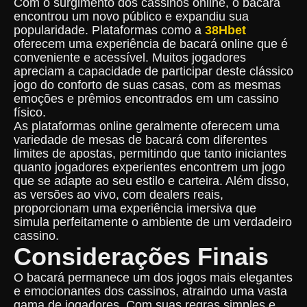
Com o surgimento dos cassinos online, o bacará
encontrou um novo público e expandiu sua
popularidade. Plataformas como a
38Hbet
oferecem uma experiência de bacará online que é
conveniente e acessível. Muitos jogadores
apreciam a capacidade de participar deste clássico
jogo do conforto de suas casas, com as mesmas
emoções e prêmios encontrados em um cassino
físico.
As plataformas online geralmente oferecem uma
variedade de mesas de bacará com diferentes
limites de apostas, permitindo que tanto iniciantes
quanto jogadores experientes encontrem um jogo
que se adapte ao seu estilo e carteira. Além disso,
as versões ao vivo, com dealers reais,
proporcionam uma experiência imersiva que
simula perfeitamente o ambiente de um verdadeiro
cassino.
Considerações Finais
O bacará permanece um dos jogos mais elegantes
e emocionantes dos cassinos, atraindo uma vasta
gama de jogadores. Com suas regras simples e