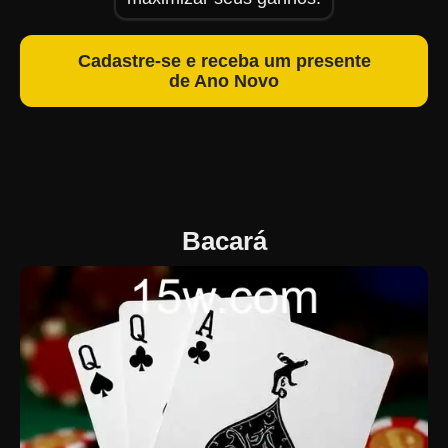
Cadastre-se e receba um presente
de Ano Novo
Bacará