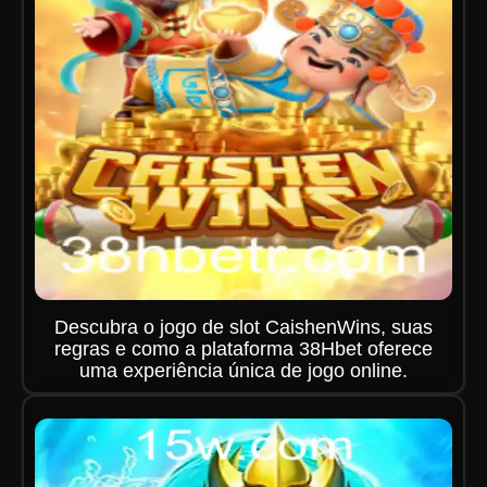
Descubra o jogo de slot CaishenWins, suas
regras e como a plataforma 38Hbet oferece
uma experiência única de jogo online.