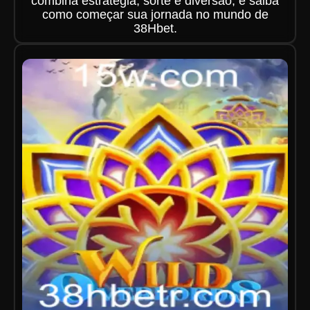
combina estratégia, sorte e diversão, e saiba
como começar sua jornada no mundo de
38Hbet.