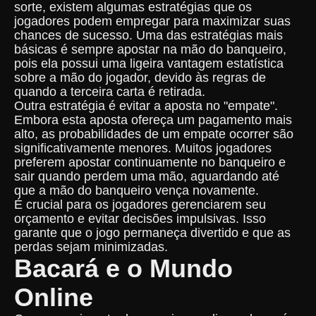
sorte, existem algumas estratégias que os
jogadores podem empregar para maximizar suas
chances de sucesso. Uma das estratégias mais
básicas é sempre apostar na mão do banqueiro,
pois ela possui uma ligeira vantagem estatística
sobre a mão do jogador, devido às regras de
quando a terceira carta é retirada.
Outra estratégia é evitar a aposta no "empate".
Embora esta aposta ofereça um pagamento mais
alto, as probabilidades de um empate ocorrer são
significativamente menores. Muitos jogadores
preferem apostar continuamente no banqueiro e
sair quando perdem uma mão, aguardando até
que a mão do banqueiro vença novamente.
É crucial para os jogadores gerenciarem seu
orçamento e evitar decisões impulsivas. Isso
garante que o jogo permaneça divertido e que as
perdas sejam minimizadas.
Bacará e o Mundo
Online