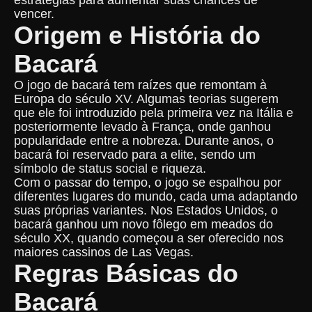
estratégias para aumentar suas chances de
vencer.
Origem e História do
Bacará
O jogo de bacará tem raízes que remontam à
Europa do século XV. Algumas teorias sugerem
que ele foi introduzido pela primeira vez na Itália e
posteriormente levado à França, onde ganhou
popularidade entre a nobreza. Durante anos, o
bacará foi reservado para a elite, sendo um
símbolo de status social e riqueza.
Com o passar do tempo, o jogo se espalhou por
diferentes lugares do mundo, cada uma adaptando
suas próprias variantes. Nos Estados Unidos, o
bacará ganhou um novo fôlego em meados do
século XX, quando começou a ser oferecido nos
maiores cassinos de Las Vegas.
Regras Básicas do
Bacará