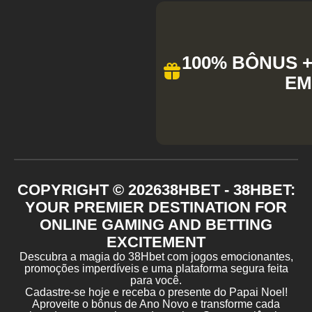
100% BÔNUS + 
EM
COPYRIGHT ©
2026
38HBET - 38HBET:
YOUR PREMIER DESTINATION FOR
ONLINE GAMING AND BETTING
EXCITEMENT
Descubra a magia do 38Hbet com jogos emocionantes,
promoções imperdíveis e uma plataforma segura feita
para você.
Cadastre-se hoje e receba o presente do Papai Noel!
Aproveite o bônus de Ano Novo e transforme cada