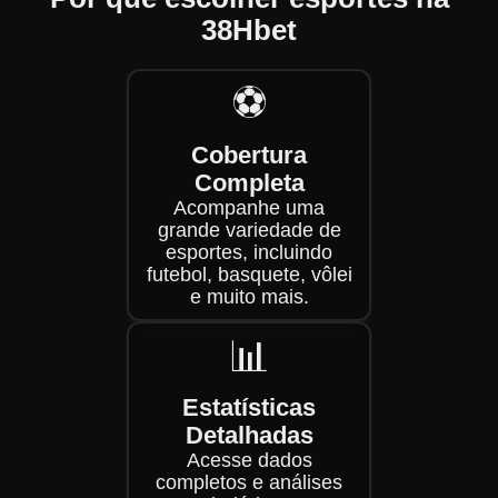
38Hbet
⚽
Cobertura
Completa
Acompanhe uma
grande variedade de
esportes, incluindo
futebol, basquete, vôlei
e muito mais.
📊
Estatísticas
Detalhadas
Acesse dados
completos e análises