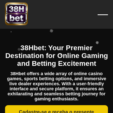
❄
❄
❄
❄
❄
❄
❄
38Hbet: Your Premier
❄
Destination for Online Gaming
❄
and Betting Excitement
❄
❄
38Hbet offers a wide array of online casino
games, sports betting options, and immersive
live dealer experiences. With a user-friendly
interface and secure platform, it ensures an
exhilarating and seamless betting journey for
gaming enthusiasts.
Cadastre-se e receba o presente