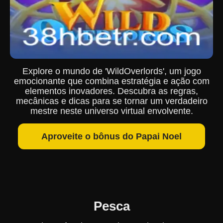
Explore o mundo de 'WildOverlords', um jogo
emocionante que combina estratégia e ação com
elementos inovadores. Descubra as regras,
mecânicas e dicas para se tornar um verdadeiro
mestre neste universo virtual envolvente.
Aproveite o bônus do Papai Noel
Pesca