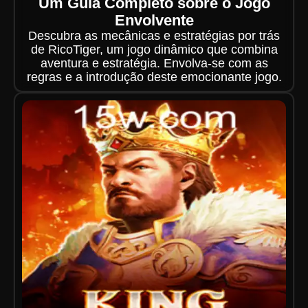
Um Guia Completo sobre o Jogo
Envolvente
Descubra as mecânicas e estratégias por trás
de RicoTiger, um jogo dinâmico que combina
aventura e estratégia. Envolva-se com as
regras e a introdução deste emocionante jogo.