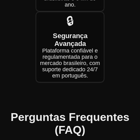
ano.
🔒
Segurança
Avançada
Plataforma confiável e
regulamentada para o
mercado brasileiro, com
suporte dedicado 24/7
em português.
Perguntas Frequentes
(FAQ)