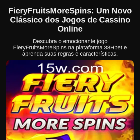
FieryFruitsMoreSpins: Um Novo
Clássico dos Jogos de Cassino
Online
Descubra o emocionante jogo
FieryFruitsMoreSpins na plataforma 38Hbet e
aprenda suas regras e características.