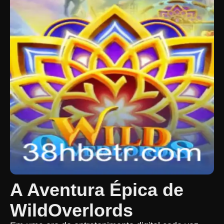
A Aventura Épica de
WildOverlords