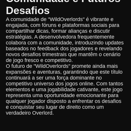
Desafios
A comunidade de "WildOverlords" é vibrante e
engajada, com fóruns e plataformas sociais para
compartilhar dicas, formar alianças e discutir
estratégias. A desenvolvedora frequentemente
colabora com a comunidade, introduzindo updates
baseados no feedback dos jogadores e revelando
novos desafios trimestrais que mantêm o cenário
de jogo fresco e competitivo.
O futuro de "WildOverlords" promete ainda mais
expansões e aventuras, garantindo que este título
continuará a ser uma força dominante no
competitivo universo dos jogos online. Com tantos
elementos e uma jogabilidade cativante, este jogo
representa uma oportunidade emocionante para
qualquer jogador disposto a enfrentar os desafios
e conquistar seu lugar de direito como um
verdadeiro Overlord.