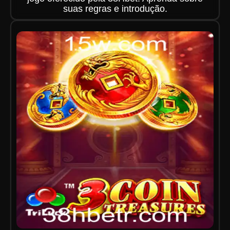
suas regras e introdução.