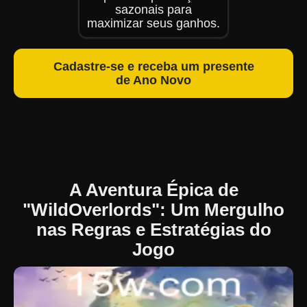
sazonais para
maximizar seus ganhos.
Cadastre-se e receba um presente
de Ano Novo
A Aventura Épica de
"WildOverlords": Um Mergulho
nas Regras e Estratégias do
Jogo