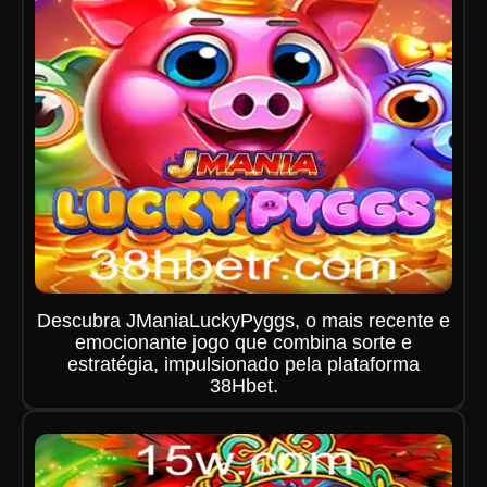
Descubra JManiaLuckyPyggs, o mais recente e
emocionante jogo que combina sorte e
estratégia, impulsionado pela plataforma
38Hbet.