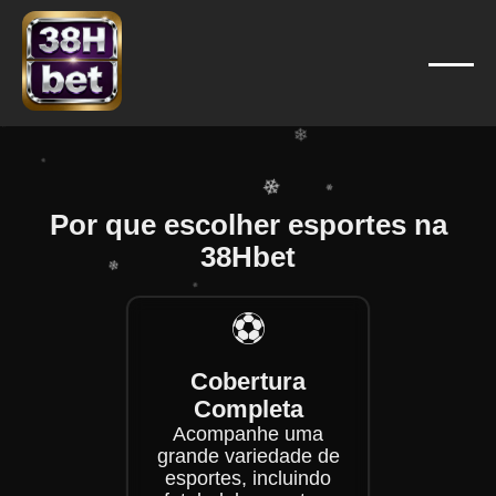
❄
❄
❄
❄
❄
❄
❄
Por que escolher esportes na
❄
38Hbet
❄
❄
❄
⚽
❄
Cobertura
❄
Completa
Acompanhe uma
grande variedade de
esportes, incluindo