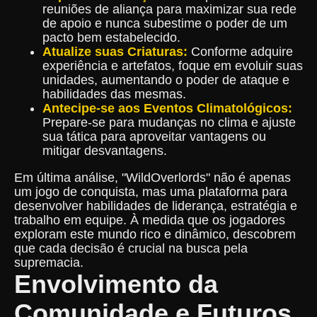
reuniões de aliança para maximizar sua rede
de apoio e nunca subestime o poder de um
pacto bem estabelecido.
Atualize suas Criaturas:
Conforme adquire
experiência e artefatos, foque em evoluir suas
unidades, aumentando o poder de ataque e
habilidades das mesmas.
Antecipe-se aos Eventos Climatológicos:
Prepare-se para mudanças no clima e ajuste
sua tática para aproveitar vantagens ou
mitigar desvantagens.
Em última análise, "WildOverlords" não é apenas
um jogo de conquista, mas uma plataforma para
desenvolver habilidades de liderança, estratégia e
trabalho em equipe. À medida que os jogadores
exploram este mundo rico e dinâmico, descobrem
que cada decisão é crucial na busca pela
supremacia.
Envolvimento da
Comunidade e Futuros