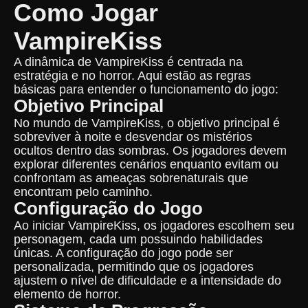
Como Jogar
VampireKiss
A dinâmica de VampireKiss é centrada na
estratégia e no horror. Aqui estão as regras
básicas para entender o funcionamento do jogo:
Objetivo Principal
No mundo de VampireKiss, o objetivo principal é
sobreviver à noite e desvendar os mistérios
ocultos dentro das sombras. Os jogadores devem
explorar diferentes cenários enquanto evitam ou
confrontam as ameaças sobrenaturais que
encontram pelo caminho.
Configuração do Jogo
Ao iniciar VampireKiss, os jogadores escolhem seu
personagem, cada um possuindo habilidades
únicas. A configuração do jogo pode ser
personalizada, permitindo que os jogadores
ajustem o nível de dificuldade e a intensidade do
elemento de horror.