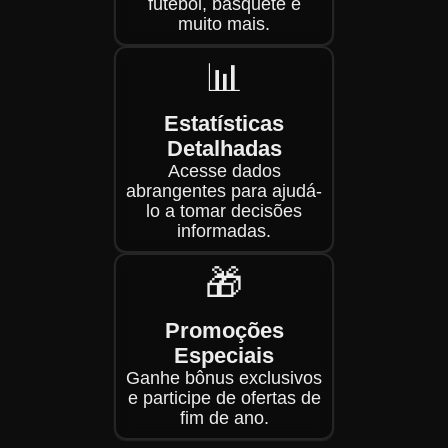
futebol, basquete e
muito mais.
📊
Estatísticas
Detalhadas
Acesse dados
abrangentes para ajudá-
lo a tomar decisões
informadas.
🎁
Promoções
Especiais
Ganhe bônus exclusivos
e participe de ofertas de
fim de ano.