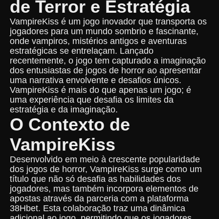
de Terror e Estratégia
VampireKiss é um jogo inovador que transporta os
jogadores para um mundo sombrio e fascinante,
onde vampiros, mistérios antigos e aventuras
estratégicas se entrelaçam. Lançado
recentemente, o jogo tem capturado a imaginação
dos entusiastas de jogos de horror ao apresentar
uma narrativa envolvente e desafios únicos.
VampireKiss é mais do que apenas um jogo; é
uma experiência que desafia os limites da
estratégia e da imaginação.
O Contexto de
VampireKiss
Desenvolvido em meio à crescente popularidade
dos jogos de horror, VampireKiss surge como um
título que não só desafia as habilidades dos
jogadores, mas também incorpora elementos de
apostas através da parceria com a plataforma
38Hbet. Esta colaboração traz uma dinâmica
adicional ao jogo, permitindo que os jogadores