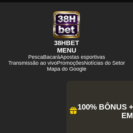
38HBET
MENU
Pesca
Bacará
Apostas esportivas
Transmissão ao vivo
Promoções
Notícias do Setor
Mapa do Google
100% BÔNUS + 
EM