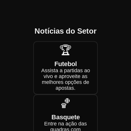
Notícias do Setor
🏆
Futebol
Assista a partidas ao
vivo e aproveite as
melhores opções de
apostas.
🏀
Basquete
Entre na ação das
quadras com