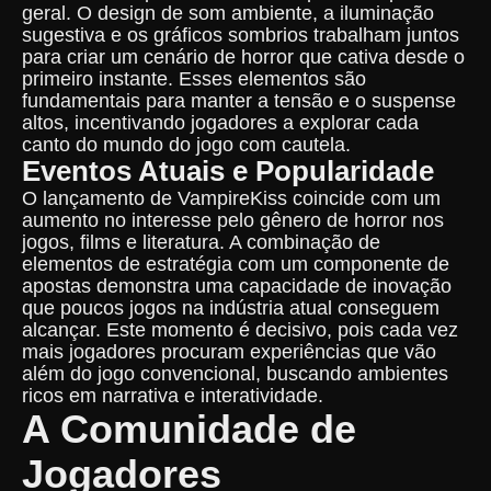
geral. O design de som ambiente, a iluminação
sugestiva e os gráficos sombrios trabalham juntos
para criar um cenário de horror que cativa desde o
primeiro instante. Esses elementos são
fundamentais para manter a tensão e o suspense
altos, incentivando jogadores a explorar cada
canto do mundo do jogo com cautela.
Eventos Atuais e Popularidade
O lançamento de VampireKiss coincide com um
aumento no interesse pelo gênero de horror nos
jogos, films e literatura. A combinação de
elementos de estratégia com um componente de
apostas demonstra uma capacidade de inovação
que poucos jogos na indústria atual conseguem
alcançar. Este momento é decisivo, pois cada vez
mais jogadores procuram experiências que vão
além do jogo convencional, buscando ambientes
ricos em narrativa e interatividade.
A Comunidade de
Jogadores