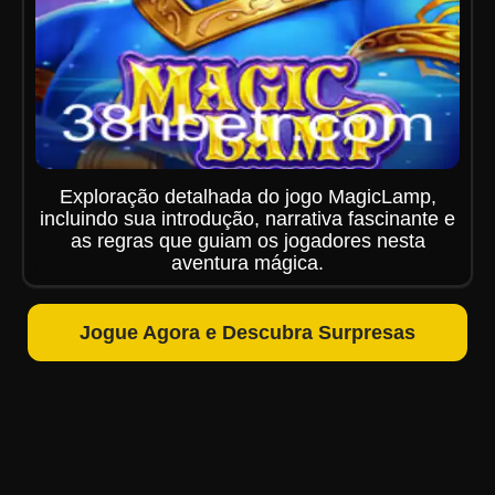
Exploração detalhada do jogo MagicLamp,
incluindo sua introdução, narrativa fascinante e
as regras que guiam os jogadores nesta
aventura mágica.
Jogue Agora e Descubra Surpresas