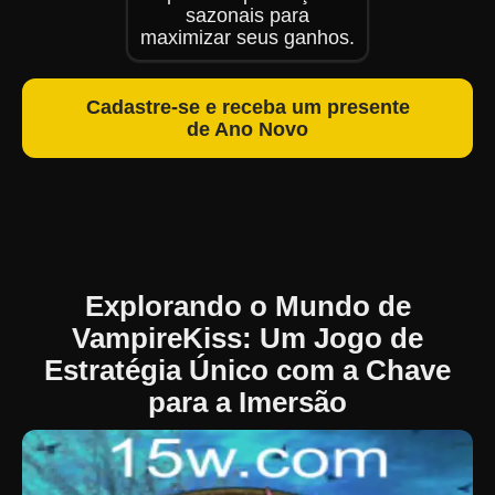
sazonais para
maximizar seus ganhos.
Cadastre-se e receba um presente
de Ano Novo
Explorando o Mundo de
VampireKiss: Um Jogo de
Estratégia Único com a Chave
para a Imersão