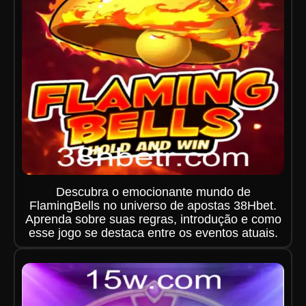
Descubra o emocionante mundo de
FlamingBells no universo de apostas 38Hbet.
Aprenda sobre suas regras, introdução e como
esse jogo se destaca entre os eventos atuais.