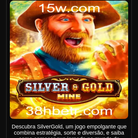
Descubra SilverGold, um jogo empolgante que
combina estratégia, sorte e diversão, e saiba