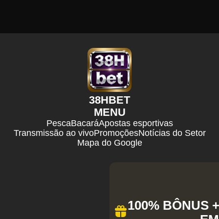
38HBET
MENU
Pesca
Bacará
Apostas esportivas
Transmissão ao vivo
Promoções
Notícias do Setor
Mapa do Google
100% BÔNUS + 