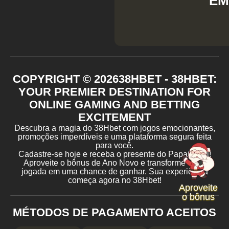
EM
COPYRIGHT ©
2026
38HBET - 38HBET:
YOUR PREMIER DESTINATION FOR
ONLINE GAMING AND BETTING
EXCITEMENT
Descubra a magia do 38Hbet com jogos emocionantes,
promoções imperdíveis e uma plataforma segura feita
para você.
Cadastre-se hoje e receba o presente do Papai Noel!
Aproveite o bônus de Ano Novo e transforme cada
jogada em uma chance de ganhar. Sua experiência
começa agora no 38Hbet!
Aproveite
o bônus
MÉTODOS DE PAGAMENTO ACEITOS