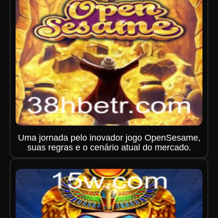
Uma jornada pelo inovador jogo OpenSesame,
suas regras e o cenário atual do mercado.