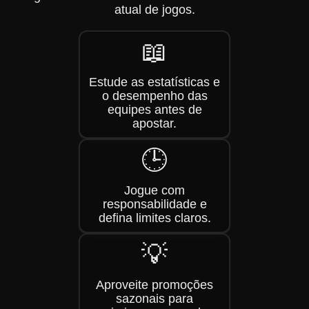
atual de jogos.
📖
Estude as estatísticas e
o desempenho das
equipes antes de
apostar.
🕒
Jogue com
responsabilidade e
defina limites claros.
💡
Aproveite promoções
sazonais para