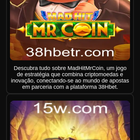
Descubra tudo sobre MadHitMrCoin, um jogo
de estratégia que combina criptomoedas e
inovação, conectando-se ao mundo de apostas
em parceria com a plataforma 38Hbet.