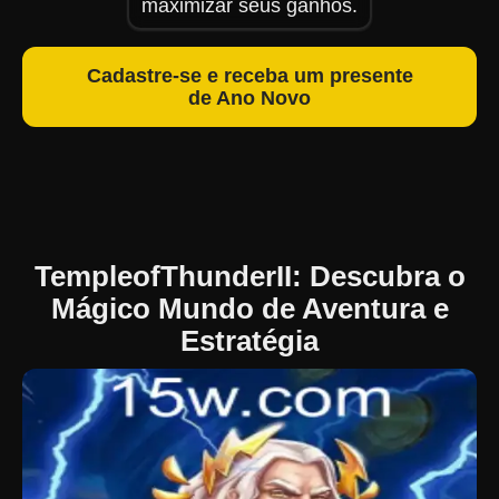
maximizar seus ganhos.
Cadastre-se e receba um presente
de Ano Novo
TempleofThunderII: Descubra o
Mágico Mundo de Aventura e
Estratégia