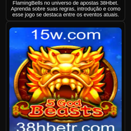
FlamingBells no universo de apostas 38Hbet.
Aprenda sobre suas regras, introdução e como
esse jogo se destaca entre os eventos atuais.