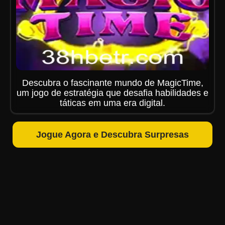
Descubra o fascinante mundo de MagicTime,
um jogo de estratégia que desafia habilidades e
táticas em uma era digital.
Jogue Agora e Descubra Surpresas