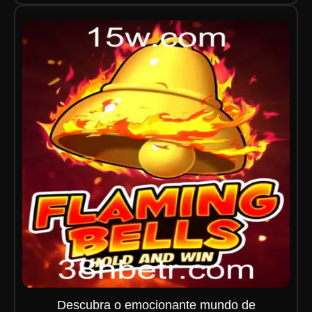
Descubra o emocionante mundo de