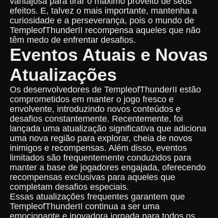
vantajosa para tirar o máximo proveito de seus
efeitos. E, talvez o mais importante, mantenha a
curiosidade e a perseverança, pois o mundo de
TempleofThunderII recompensa aqueles que não
têm medo de enfrentar desafios.
Eventos Atuais e Novas
Atualizações
Os desenvolvedores de TempleofThunderII estão
comprometidos em manter o jogo fresco e
envolvente, introduzindo novos conteúdos e
desafios constantemente. Recentemente, foi
lançada uma atualização significativa que adiciona
uma nova região para explorar, cheia de novos
inimigos e recompensas. Além disso, eventos
limitados são frequentemente conduzidos para
manter a base de jogadores engajada, oferecendo
recompensas exclusivas para aqueles que
completam desafios especiais.
Essas atualizações frequentes garantem que
TempleofThunderII continua a ser uma
emocionante e inovadora jornada para todos os