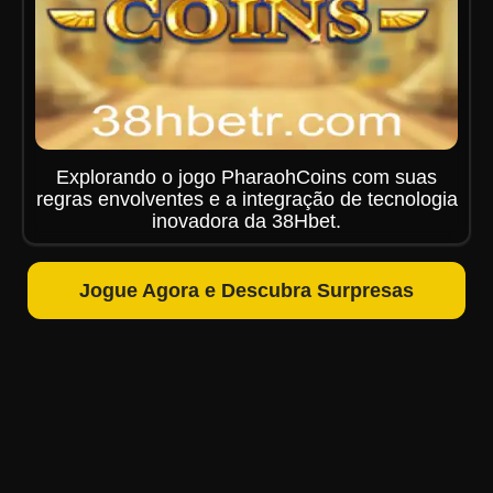
Explorando o jogo PharaohCoins com suas
regras envolventes e a integração de tecnologia
inovadora da 38Hbet.
Jogue Agora e Descubra Surpresas