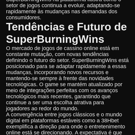
setor de jogos continua a evoluir, adaptando-se
rapidamente às mudanças nas demandas dos
consumidores.
Tendências e Futuro de
SuperBurningWins
O mercado de jogos de cassino online está em
constante mutação, com novas tendências
definindo o futuro do setor. SuperBurningWins está
posicionado para se adaptar rapidamente a essas
mudanças, incorporando novos recursos e
mantendo-se sempre à frente das novidades
tecnológicas. O game se mantém atualizado por
meio de integrações perfeitas com os avanços
tecnológicos mais recentes, garantindo que
continue a ser uma escolha atrativa para
jogadores ao redor do mundo.
A convergência entre jogos clássicos e o mundo
digital em plataformas estáveis como a 38Hbet
exemplifica a direção para onde o entretenimento
online está se direcionando. A expectativa é que