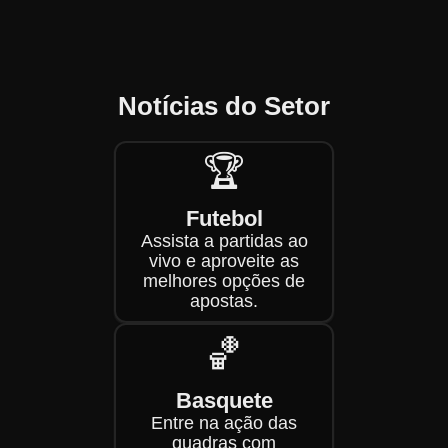
Notícias do Setor
🏆
Futebol
Assista a partidas ao
vivo e aproveite as
melhores opções de
apostas.
🏀
Basquete
Entre na ação das
quadras com