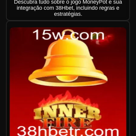
Descubra tudo sobre o jogo MoneyPot e sua
integração com 38Hbet, incluindo regras e
estratégias.