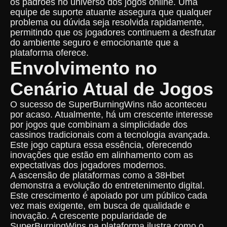
os padrões no universo dos jogos online. Uma
equipe de suporte atuante assegura que qualquer
problema ou dúvida seja resolvida rapidamente,
permitindo que os jogadores continuem a desfrutar
do ambiente seguro e emocionante que a
plataforma oferece.
Envolvimento no
Cenário Atual de Jogos
O sucesso de SuperBurningWins não aconteceu
por acaso. Atualmente, há um crescente interesse
por jogos que combinam a simplicidade dos
cassinos tradicionais com a tecnologia avançada.
Este jogo captura essa essência, oferecendo
inovações que estão em alinhamento com as
expectativas dos jogadores modernos.
A ascensão de plataformas como a 38Hbet
demonstra a evolução do entretenimento digital.
Este crescimento é apoiado por um público cada
vez mais exigente, em busca de qualidade e
inovação. A crescente popularidade de
SuperBurningWins na plataforma ilustra como o