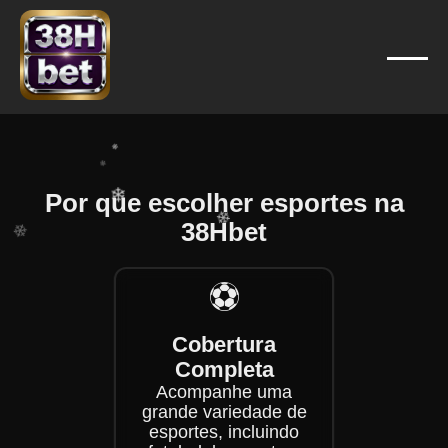
❄
❄
❄
❄
❄
❄
❄
❄
Por que escolher esportes na
38Hbet
❄
❄
⚽
❄
❄
❄
Cobertura
Completa
Acompanhe uma
grande variedade de
esportes, incluindo