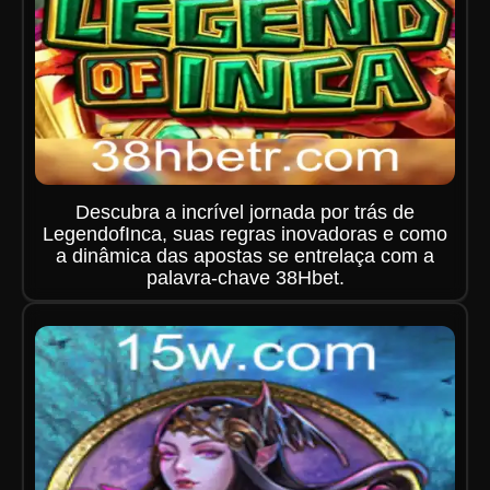
Descubra a incrível jornada por trás de
LegendofInca, suas regras inovadoras e como
a dinâmica das apostas se entrelaça com a
palavra-chave 38Hbet.