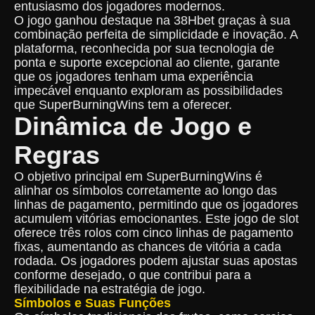
entusiasmo dos jogadores modernos.
O jogo ganhou destaque na 38Hbet graças à sua
combinação perfeita de simplicidade e inovação. A
plataforma, reconhecida por sua tecnologia de
ponta e suporte excepcional ao cliente, garante
que os jogadores tenham uma experiência
impecável enquanto exploram as possibilidades
que SuperBurningWins tem a oferecer.
Dinâmica de Jogo e
Regras
O objetivo principal em SuperBurningWins é
alinhar os símbolos corretamente ao longo das
linhas de pagamento, permitindo que os jogadores
acumulem vitórias emocionantes. Este jogo de slot
oferece três rolos com cinco linhas de pagamento
fixas, aumentando as chances de vitória a cada
rodada. Os jogadores podem ajustar suas apostas
conforme desejado, o que contribui para a
flexibilidade na estratégia de jogo.
Símbolos e Suas Funções