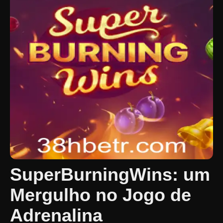
SuperBurningWins: um
Mergulho no Jogo de
Adrenalina