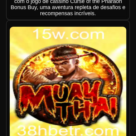
com o jogo de cassino Curse of the Pharaoh
Bonus Buy, uma aventura repleta de desafios e
recompensas incríveis.