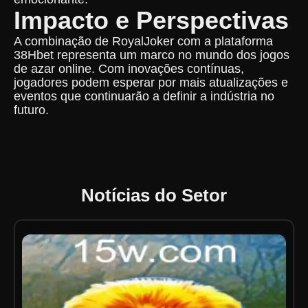
Impacto e Perspectivas
A combinação de RoyalJoker com a plataforma
38Hbet representa um marco no mundo dos jogos
de azar online. Com inovações contínuas,
jogadores podem esperar por mais atualizações e
eventos que continuarão a definir a indústria no
futuro.
Notícias do Setor