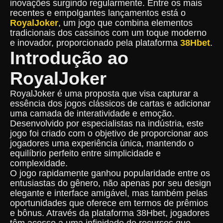
inovações surgindo regularmente. Entre os mais
recentes e empolgantes lançamentos está o
RoyalJoker
, um jogo que combina elementos
tradicionais dos cassinos com um toque moderno
e inovador, proporcionado pela plataforma
38Hbet
.
Introdução ao
RoyalJoker
RoyalJoker é uma proposta que visa capturar a
essência dos jogos clássicos de cartas e adicionar
uma camada de interatividade e emoção.
Desenvolvido por especialistas na indústria, este
jogo foi criado com o objetivo de proporcionar aos
jogadores uma experiência única, mantendo o
equilíbrio perfeito entre simplicidade e
complexidade.
O jogo rapidamente ganhou popularidade entre os
entusiastas do gênero, não apenas por seu design
elegante e interface amigável, mas também pelas
oportunidades que oferece em termos de prêmios
e bônus. Através da plataforma 38Hbet, jogadores