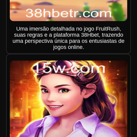
Uma imersão detalhada no jogo FruitRush,
suas regras e a plataforma 38Hbet, trazendo
uma perspectiva única para os entusiastas de
jogos online.