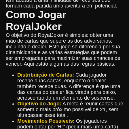
têm acesso a uma infinidade de recursos que
tornam cada partida uma aventura em potencial.
Como Jogar
RoyalJoker
O objetivo do RoyalJoker é simples: obter uma
mão de cartas que supere as dos adversários,
incluindo o dealer. Este jogo se diferencia por sua
dinamicidade e as várias estratégias que podem
ser empregadas para maximizar suas chances de
vencer. Aqui estão algumas das regras básicas:
Distribuição de Cartas:
Cada jogador
recebe duas cartas, enquanto o dealer
também recebe duas. A diferença é que uma
das cartas do dealer fica virada para baixo,
acrescentando um elemento de suspense.
Objetivo do Jogo:
A meta é reunir cartas que
somem o mais próximo possível de 21, sem
ultrapassar esse total.
Movimentos Possíveis:
Os jogadores
podem optar por 'Hit' (pedir mais uma carta)