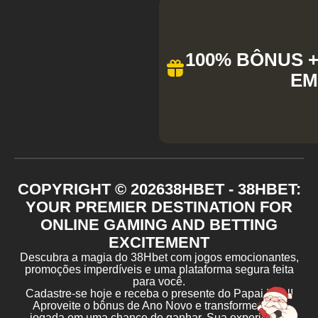
100% BÔNUS + 
EM
COPYRIGHT ©
2026
38HBET - 38HBET:
YOUR PREMIER DESTINATION FOR
ONLINE GAMING AND BETTING
EXCITEMENT
Descubra a magia do 38Hbet com jogos emocionantes,
promoções imperdíveis e uma plataforma segura feita
para você.
Cadastre-se hoje e receba o presente do Papai Noel!
Aproveite o bônus de Ano Novo e transforme cada
jogada em uma chance de ganhar. Sua experiência