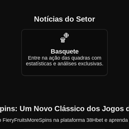
Notícias do Setor
🏀
Basquete
Entre na ação das quadras com
estatísticas e análises exclusivas.
pins: Um Novo Clássico dos Jogos 
FieryFruitsMoreSpins na plataforma 38Hbet e aprenda s