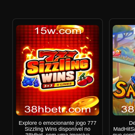
Explore o emocionante jogo 777
De
Sizzling Wins disponível no
MadHitSa