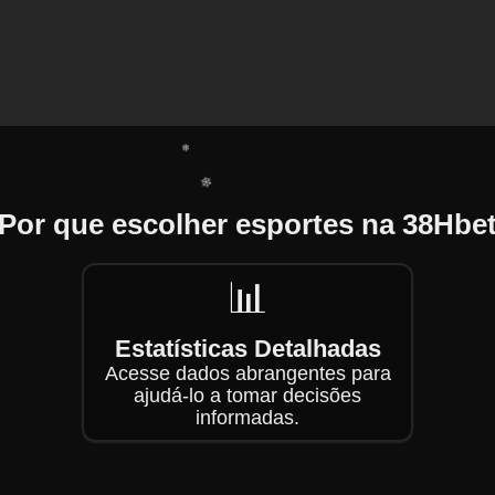
Por que escolher esportes na 38Hbe
❄
❄
📊
Estatísticas Detalhadas
Acesse dados abrangentes para
ajudá-lo a tomar decisões
informadas.