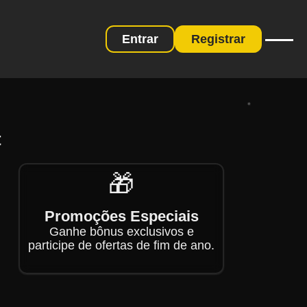
Entrar
Registrar
❄
❄
❄
t
❄
🎁
Promoções Especiais
Ganhe bônus exclusivos e
participe de ofertas de fim de ano.