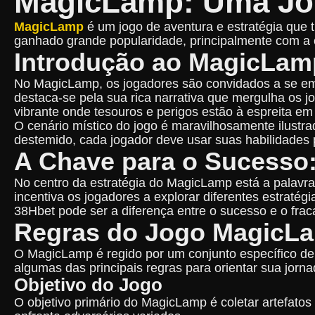
MagicLamp: Uma Jo
MagicLamp
é um jogo de aventura e estratégia que 
ganhado grande popularidade, principalmente com a c
Introdução ao MagicLam
No MagicLamp, os jogadores são convidados a se emb
destaca-se pela sua rica narrativa que mergulha os j
vibrante onde tesouros e perigos estão à espreita em
O cenário místico do jogo é maravilhosamente ilustr
destemido, cada jogador deve usar suas habilidades 
A Chave para o Sucesso
No centro da estratégia do MagicLamp está a palavr
incentiva os jogadores a explorar diferentes estratég
38Hbet pode ser a diferença entre o sucesso e o fra
Regras do Jogo MagicL
O MagicLamp é regido por um conjunto específico de 
algumas das principais regras para orientar sua jorna
Objetivo do Jogo
O objetivo primário do MagicLamp é coletar artefato