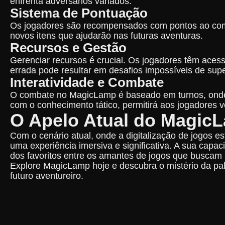
enfrenta adversários variados.
Sistema de Pontuação
Os jogadores são recompensados com pontos ao compl
novos itens que ajudarão nas futuras aventuras.
Recursos e Gestão
Gerenciar recursos é crucial. Os jogadores têm acess
errada pode resultar em desafios impossíveis de su
Interatividade e Combate
O combate no MagicLamp é baseado em turnos, onde a 
com o conhecimento tático, permitirá aos jogadores ve
O Apelo Atual do Magic
Com o cenário atual, onde a digitalização de jogos
uma experiência imersiva e significativa. A sua capa
dos favoritos entre os amantes de jogos que busca
Explore MagicLamp hoje e descubra o mistério da p
futuro aventureiro.