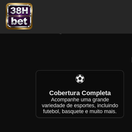
❄
❄
❄
⚽
Cobertura Completa
Acompanhe uma grande
variedade de esportes, incluindo
futebol, basquete e muito mais.