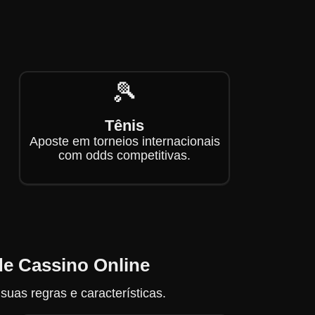
🎾
Tênis
Aposte em torneios internacionais
com odds competitivas.
de Cassino Online
uas regras e características.