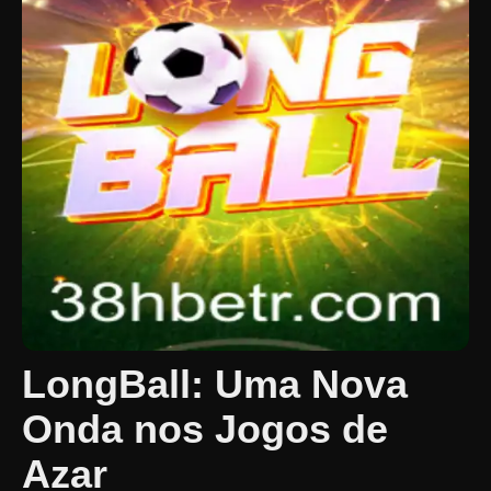
LongBall: Uma Nova
Onda nos Jogos de
Azar