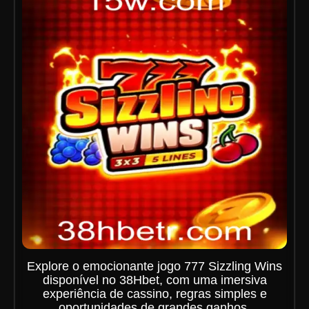
Explore o emocionante jogo 777 Sizzling Wins
disponível no 38Hbet, com uma imersiva
experiência de cassino, regras simples e
oportunidades de grandes ganhos.