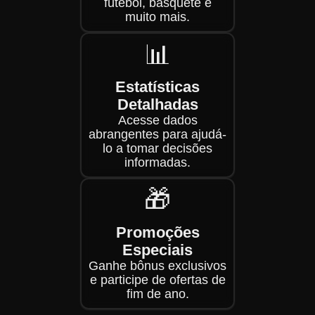
futebol, basquete e
muito mais.
📊
Estatísticas
Detalhadas
Acesse dados
abrangentes para ajudá-
lo a tomar decisões
informadas.
🎁
Promoções
Especiais
Ganhe bônus exclusivos
e participe de ofertas de
fim de ano.