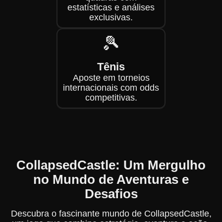
estatísticas e análises
exclusivas.
🎾
Tênis
Aposte em torneios
internacionais com odds
competitivas.
CollapsedCastle: Um Mergulho
no Mundo de Aventuras e
Desafios
Descubra o fascinante mundo de CollapsedCastle,