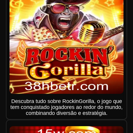
Descubra tudo sobre RockinGorilla, o jogo que
tem conquistado jogadores ao redor do mundo,
combinando diversão e estratégia.