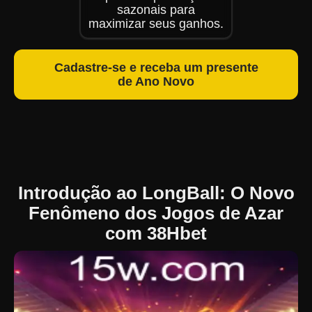
sazonais para
maximizar seus ganhos.
Cadastre-se e receba um presente
de Ano Novo
Introdução ao LongBall: O Novo
Fenômeno dos Jogos de Azar
com 38Hbet