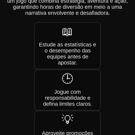
um jogo que combina estratégia, aventura e ação,
garantindo horas de diversão em meio a uma
narrativa envolvente e desafiadora.
📖
Estude as estatísticas e
o desempenho das
equipes antes de
apostar.
🕒
Jogue com
responsabilidade e
defina limites claros.
💡
Aproveite promoções