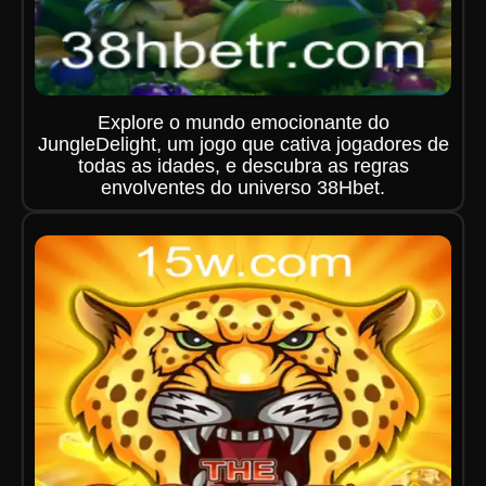
Explore o mundo emocionante do
JungleDelight, um jogo que cativa jogadores de
todas as idades, e descubra as regras
envolventes do universo 38Hbet.