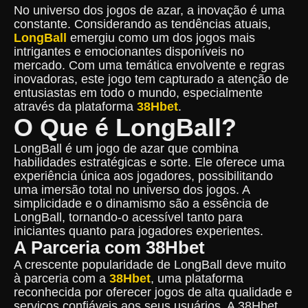
No universo dos jogos de azar, a inovação é uma
constante. Considerando as tendências atuais,
LongBall
emergiu como um dos jogos mais
intrigantes e emocionantes disponíveis no
mercado. Com uma temática envolvente e regras
inovadoras, este jogo tem capturado a atenção de
entusiastas em todo o mundo, especialmente
através da plataforma
38Hbet
.
O Que é LongBall?
LongBall é um jogo de azar que combina
habilidades estratégicas e sorte. Ele oferece uma
experiência única aos jogadores, possibilitando
uma imersão total no universo dos jogos. A
simplicidade e o dinamismo são a essência de
LongBall, tornando-o acessível tanto para
iniciantes quanto para jogadores experientes.
A Parceria com 38Hbet
A crescente popularidade de LongBall deve muito
à parceria com a
38Hbet
, uma plataforma
reconhecida por oferecer jogos de alta qualidade e
serviços confiáveis aos seus usuários. A 38Hbet