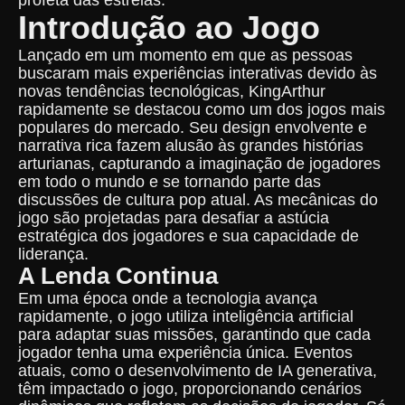
profeta das estrelas.
Introdução ao Jogo
Lançado em um momento em que as pessoas
buscaram mais experiências interativas devido às
novas tendências tecnológicas, KingArthur
rapidamente se destacou como um dos jogos mais
populares do mercado. Seu design envolvente e
narrativa rica fazem alusão às grandes histórias
arturianas, capturando a imaginação de jogadores
em todo o mundo e se tornando parte das
discussões de cultura pop atual. As mecânicas do
jogo são projetadas para desafiar a astúcia
estratégica dos jogadores e sua capacidade de
liderança.
A Lenda Continua
Em uma época onde a tecnologia avança
rapidamente, o jogo utiliza inteligência artificial
para adaptar suas missões, garantindo que cada
jogador tenha uma experiência única. Eventos
atuais, como o desenvolvimento de IA generativa,
têm impactado o jogo, proporcionando cenários