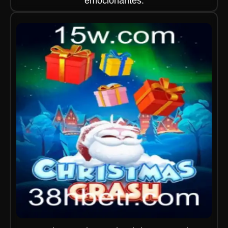
emocionantes.