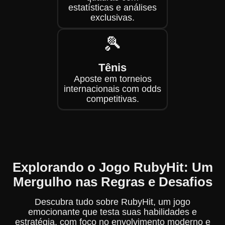
estatísticas e análises
exclusivas.
🎾
Tênis
Aposte em torneios
internacionais com odds
competitivas.
Explorando o Jogo RubyHit: Um
Mergulho nas Regras e Desafios
Descubra tudo sobre RubyHit, um jogo
emocionante que testa suas habilidades e
estratégia, com foco no envolvimento moderno e