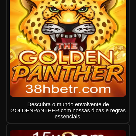
Descubra o mundo envolvente de
GOLDENPANTHER com nossas dicas e regras
essenciais.