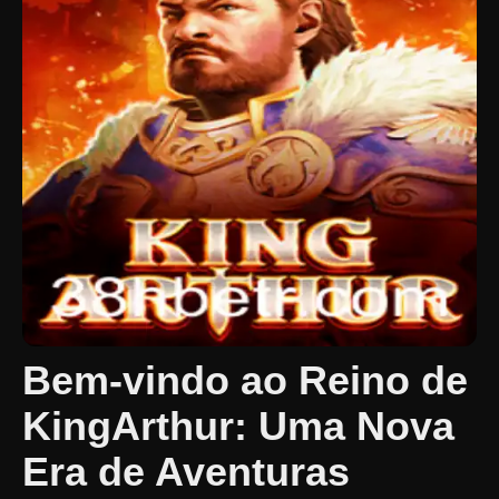
Bem-vindo ao Reino de
KingArthur: Uma Nova
Era de Aventuras