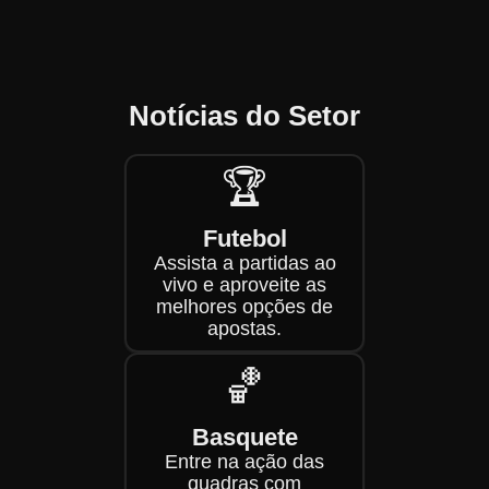
Notícias do Setor
🏆
Futebol
Assista a partidas ao
vivo e aproveite as
melhores opções de
apostas.
🏀
Basquete
Entre na ação das
quadras com