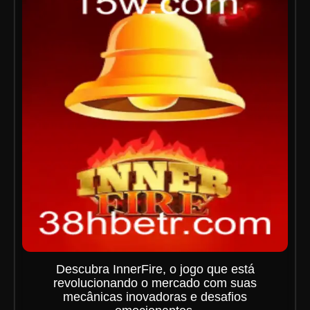
Descubra InnerFire, o jogo que está
revolucionando o mercado com suas
mecânicas inovadoras e desafios