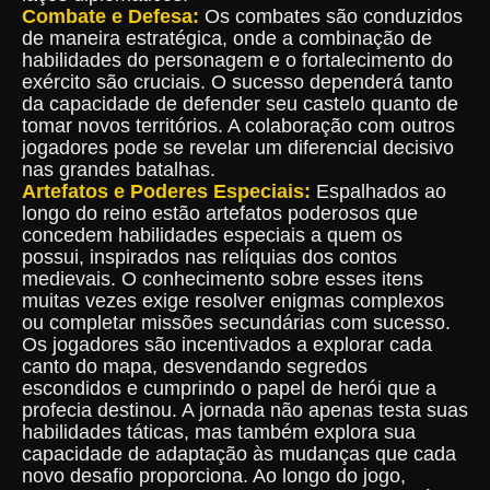
Combate e Defesa:
Os combates são conduzidos
de maneira estratégica, onde a combinação de
habilidades do personagem e o fortalecimento do
exército são cruciais. O sucesso dependerá tanto
da capacidade de defender seu castelo quanto de
tomar novos territórios. A colaboração com outros
jogadores pode se revelar um diferencial decisivo
nas grandes batalhas.
Artefatos e Poderes Especiais:
Espalhados ao
longo do reino estão artefatos poderosos que
concedem habilidades especiais a quem os
possui, inspirados nas relíquias dos contos
medievais. O conhecimento sobre esses itens
muitas vezes exige resolver enigmas complexos
ou completar missões secundárias com sucesso.
Os jogadores são incentivados a explorar cada
canto do mapa, desvendando segredos
escondidos e cumprindo o papel de herói que a
profecia destinou. A jornada não apenas testa suas
habilidades táticas, mas também explora sua
capacidade de adaptação às mudanças que cada
novo desafio proporciona. Ao longo do jogo,