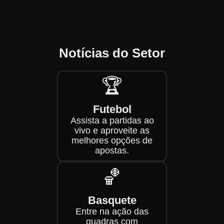
Notícias do Setor
🏆
Futebol
Assista a partidas ao
vivo e aproveite as
melhores opções de
apostas.
🏀
Basquete
Entre na ação das
quadras com