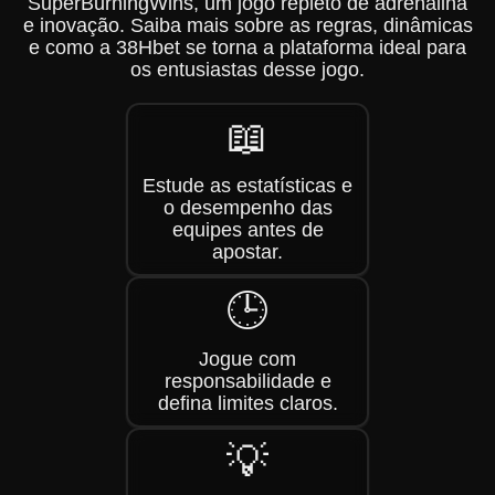
SuperBurningWins, um jogo repleto de adrenalina
e inovação. Saiba mais sobre as regras, dinâmicas
e como a 38Hbet se torna a plataforma ideal para
os entusiastas desse jogo.
📖
Estude as estatísticas e
o desempenho das
equipes antes de
apostar.
🕒
Jogue com
responsabilidade e
defina limites claros.
💡