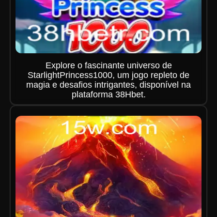
Explore o fascinante universo de
StarlightPrincess1000, um jogo repleto de
magia e desafios intrigantes, disponível na
plataforma 38Hbet.