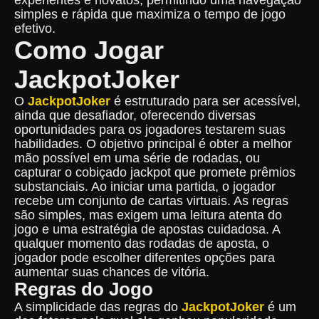
experientes e novatos, permitindo uma navegação
simples e rápida que maximiza o tempo de jogo
efetivo.
Como Jogar
JackpotJoker
O
JackpotJoker
é estruturado para ser acessível,
ainda que desafiador, oferecendo diversas
oportunidades para os jogadores testarem suas
habilidades. O objetivo principal é obter a melhor
mão possível em uma série de rodadas, ou
capturar o cobiçado jackpot que promete prêmios
substanciais. Ao iniciar uma partida, o jogador
recebe um conjunto de cartas virtuais. As regras
são simples, mas exigem uma leitura atenta do
jogo e uma estratégia de apostas cuidadosa. A
qualquer momento das rodadas de aposta, o
jogador pode escolher diferentes opções para
aumentar suas chances de vitória.
Regras do Jogo
A simplicidade das regras do
JackpotJoker
é um