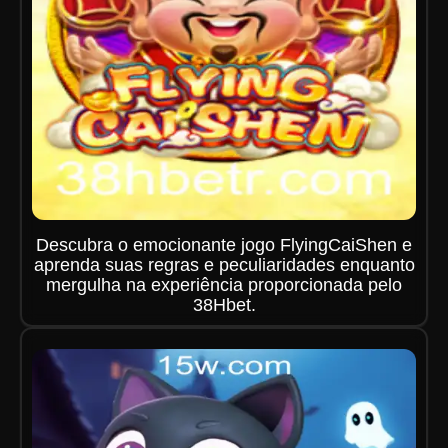
Descubra o emocionante jogo FlyingCaiShen e
aprenda suas regras e peculiaridades enquanto
mergulha na experiência proporcionada pelo
38Hbet.