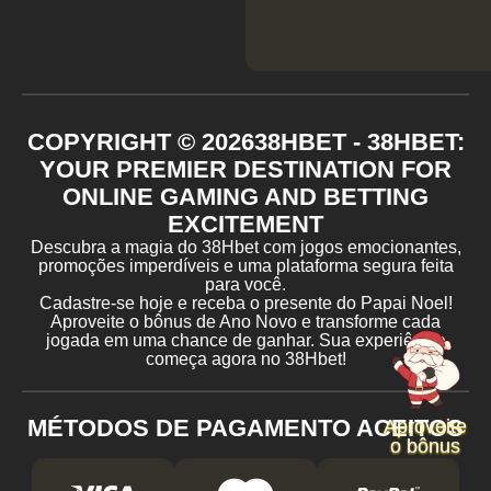
COPYRIGHT ©
2026
38HBET - 38HBET:
YOUR PREMIER DESTINATION FOR
ONLINE GAMING AND BETTING
EXCITEMENT
Descubra a magia do 38Hbet com jogos emocionantes,
promoções imperdíveis e uma plataforma segura feita
para você.
Cadastre-se hoje e receba o presente do Papai Noel!
Aproveite o bônus de Ano Novo e transforme cada
jogada em uma chance de ganhar. Sua experiência
começa agora no 38Hbet!
MÉTODOS DE PAGAMENTO ACEITOS
Aproveite
o bônus