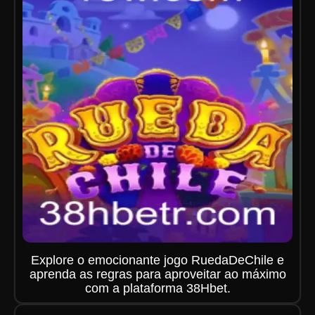
Explore o emocionante jogo RuedaDeChile e
aprenda as regras para aproveitar ao máximo
com a plataforma 38Hbet.