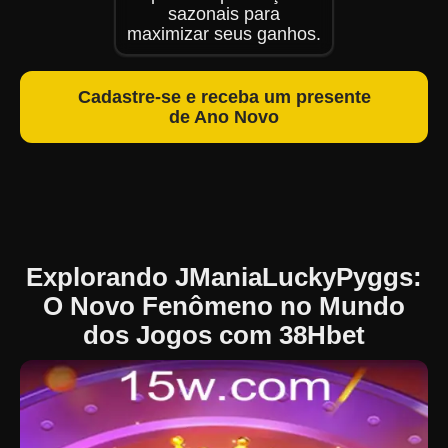
sazonais para
maximizar seus ganhos.
Cadastre-se e receba um presente
de Ano Novo
Explorando JManiaLuckyPyggs:
O Novo Fenômeno no Mundo
dos Jogos com 38Hbet