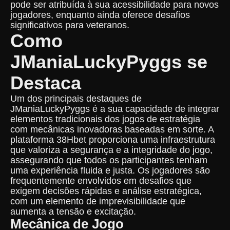
pode ser atribuída à sua acessibilidade para novos
jogadores, enquanto ainda oferece desafios
significativos para veteranos.
Como
JManiaLuckyPyggs se
Destaca
Um dos principais destaques de
JManiaLuckyPyggs é a sua capacidade de integrar
elementos tradicionais dos jogos de estratégia
com mecânicas inovadoras baseadas em sorte. A
plataforma 38Hbet proporciona uma infraestrutura
que valoriza a segurança e a integridade do jogo,
assegurando que todos os participantes tenham
uma experiência fluida e justa. Os jogadores são
frequentemente envolvidos em desafios que
exigem decisões rápidas e análise estratégica,
com um elemento de imprevisibilidade que
aumenta a tensão e excitação.
Mecânica de Jogo