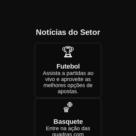
Notícias do Setor
🏆
Futebol
Assista a partidas ao
vivo e aproveite as
melhores opções de
apostas.
🏀
Basquete
Entre na ação das
quadras com