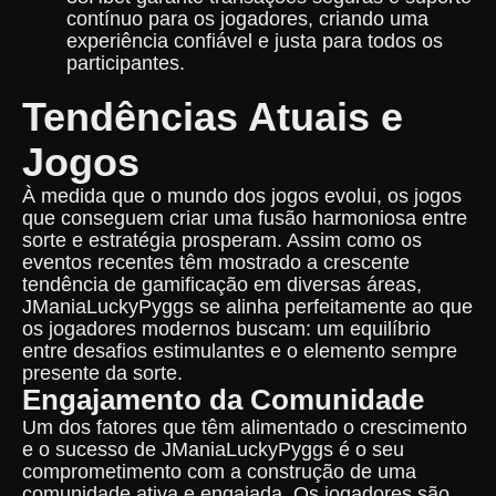
contínuo para os jogadores, criando uma
experiência confiável e justa para todos os
participantes.
Tendências Atuais e
Jogos
À medida que o mundo dos jogos evolui, os jogos
que conseguem criar uma fusão harmoniosa entre
sorte e estratégia prosperam. Assim como os
eventos recentes têm mostrado a crescente
tendência de gamificação em diversas áreas,
JManiaLuckyPyggs se alinha perfeitamente ao que
os jogadores modernos buscam: um equilíbrio
entre desafios estimulantes e o elemento sempre
presente da sorte.
Engajamento da Comunidade
Um dos fatores que têm alimentado o crescimento
e o sucesso de JManiaLuckyPyggs é o seu
comprometimento com a construção de uma
comunidade ativa e engajada. Os jogadores são