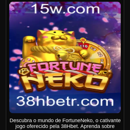
Descubra o mundo de FortuneNeko, o cativante
jogo oferecido pela 38Hbet. Aprenda sobre