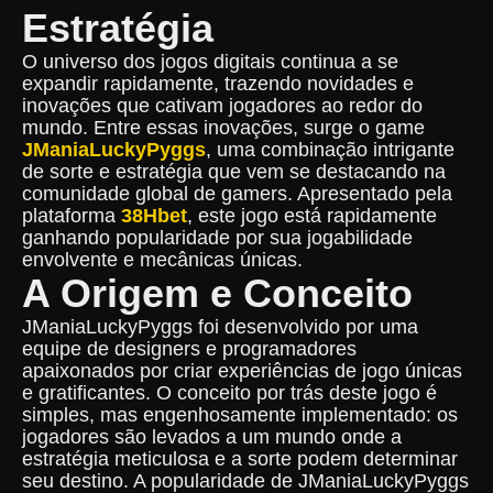
Estratégia
O universo dos jogos digitais continua a se
expandir rapidamente, trazendo novidades e
inovações que cativam jogadores ao redor do
mundo. Entre essas inovações, surge o game
JManiaLuckyPyggs
, uma combinação intrigante
de sorte e estratégia que vem se destacando na
comunidade global de gamers. Apresentado pela
plataforma
38Hbet
, este jogo está rapidamente
ganhando popularidade por sua jogabilidade
envolvente e mecânicas únicas.
A Origem e Conceito
JManiaLuckyPyggs foi desenvolvido por uma
equipe de designers e programadores
apaixonados por criar experiências de jogo únicas
e gratificantes. O conceito por trás deste jogo é
simples, mas engenhosamente implementado: os
jogadores são levados a um mundo onde a
estratégia meticulosa e a sorte podem determinar
seu destino. A popularidade de JManiaLuckyPyggs