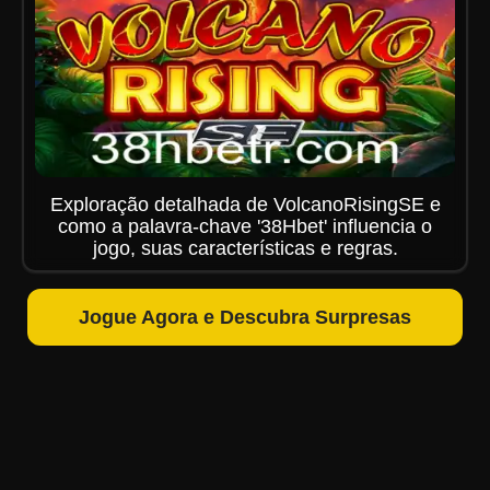
Exploração detalhada de VolcanoRisingSE e
como a palavra-chave '38Hbet' influencia o
jogo, suas características e regras.
Jogue Agora e Descubra Surpresas