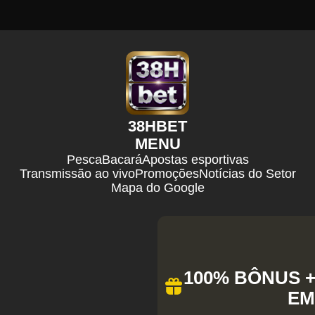
38HBET
MENU
Pesca
Bacará
Apostas esportivas
Transmissão ao vivo
Promoções
Notícias do Setor
Mapa do Google
100% BÔNUS + 
EM