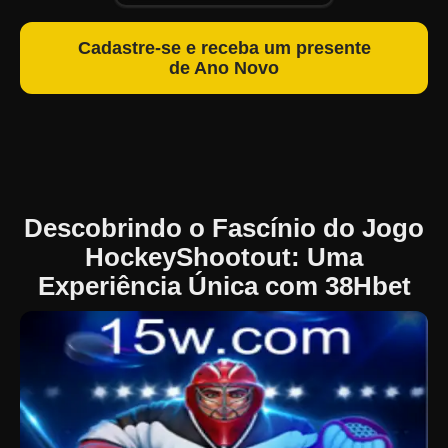
Cadastre-se e receba um presente
de Ano Novo
Descobrindo o Fascínio do Jogo
HockeyShootout: Uma
Experiência Única com 38Hbet