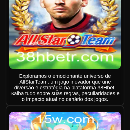
Exploramos o emocionante universo de
AllStarTeam, um jogo inovador que une
diversão e estratégia na plataforma 38Hbet.
Saiba tudo sobre suas regras, peculiaridades e
o impacto atual no cenário dos jogos.