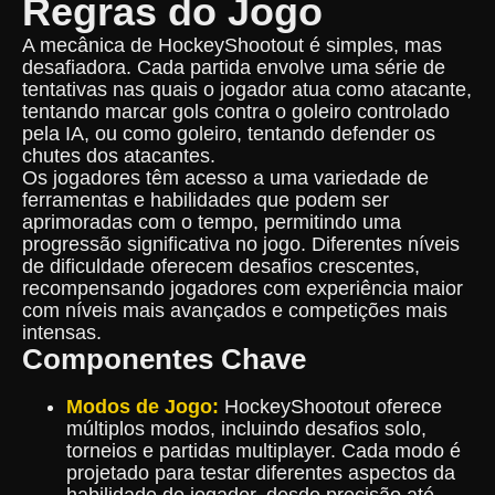
Regras do Jogo
A mecânica de HockeyShootout é simples, mas
desafiadora. Cada partida envolve uma série de
tentativas nas quais o jogador atua como atacante,
tentando marcar gols contra o goleiro controlado
pela IA, ou como goleiro, tentando defender os
chutes dos atacantes.
Os jogadores têm acesso a uma variedade de
ferramentas e habilidades que podem ser
aprimoradas com o tempo, permitindo uma
progressão significativa no jogo. Diferentes níveis
de dificuldade oferecem desafios crescentes,
recompensando jogadores com experiência maior
com níveis mais avançados e competições mais
intensas.
Componentes Chave
Modos de Jogo:
HockeyShootout oferece
múltiplos modos, incluindo desafios solo,
torneios e partidas multiplayer. Cada modo é
projetado para testar diferentes aspectos da