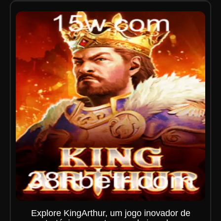
Explore KingArthur, um jogo inovador de