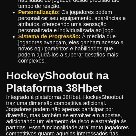
habilidade do jogador, desde precisão até
tempo de reação.
Personalização:
Os jogadores podem
personalizar seu equipamento, aparências e
atributos, oferecendo uma sensação
personalizada e individualizada ao jogo.
Sistema de Progressão:
À medida que
jogadores avançam, eles ganham acesso a
novos equipamentos e habilidades que
podem ajudá-los a superar desafios mais
complexos.
HockeyShootout na
Plataforma 38Hbet
Integrado à plataforma 38Hbet, HockeyShootout
traz uma dimensão competitiva adicional.
Jogadores podem não apenas participar por
diversão, mas também se envolver em apostas,
adicionando um elemento de risco e estratégia às
partidas. Essa funcionalidade atrai tanto jogadores
competitivos quanto aqueles interessados nas