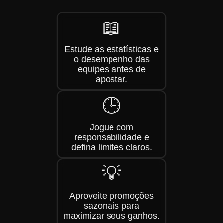
📖
Estude as estatísticas e
o desempenho das
equipes antes de
apostar.
🕒
Jogue com
responsabilidade e
defina limites claros.
💡
Aproveite promoções
sazonais para
maximizar seus ganhos.