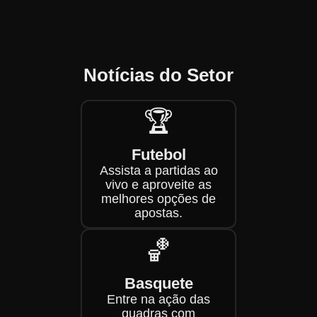
Notícias do Setor
🏆
Futebol
Assista a partidas ao
vivo e aproveite as
melhores opções de
apostas.
🏀
Basquete
Entre na ação das
quadras com