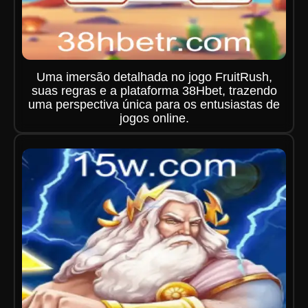
Uma imersão detalhada no jogo FruitRush,
suas regras e a plataforma 38Hbet, trazendo
uma perspectiva única para os entusiastas de
jogos online.