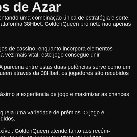
s de Azar
tando uma combinação única de estratégia e sorte,
a plataforma 38Hbet, GoldenQueen promete não apenas
ogos de cassino, enquanto incorpora elementos
 vez mais vital, este jogo consegue unir
A parceria entre estas duas potências serve como um
ueen através da 38Hbet, os jogadores são recebidos
áximo a experiência de jogo e maximizar as chances
oqueia uma variedade de prêmios. O jogo é
didos.
lexível, GoldenQueen atende tanto aos recém-