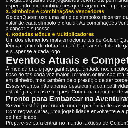
chegados quanto aos jogadores veteranos, permitindo 
esperando por combinações que tragam recompensa
3. Símbolos e Combinações Vencedoras
GoldenQueen usa uma série de símbolos ricos em our
valor de cada símbolo é crucial. As combinações ven
alcançar o sucesso.
4. Rodadas Bônus e Multiplicadores
Um dos elementos mais emocionantes de GoldenQueen
têm a chance de dobrar ou até triplicar seu total d
e suspense a cada jogo.
Eventos Atuais e Compe
À medida que o jogo ganha popularidade nos círculos
base de fãs cada vez maior. Torneios online são rea
em dinheiro, mas também pelo prestígio de ser cor
Esses eventos não apenas destacam a competitivida
estratégias, dicas e truques. Com uma comunidade 
Pronto para Embarcar na Aventura
Se você está à procura de uma experiência de cassin
Com regras claras, uma jogabilidade envolvente e a 
de habilidade.
Prepare-se para entrar no mundo luxuoso de GoldenQu