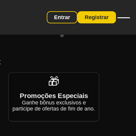
Entrar
Registrar
❄
❄
t
❄
🎁
Promoções Especiais
Ganhe bônus exclusivos e
participe de ofertas de fim de ano.