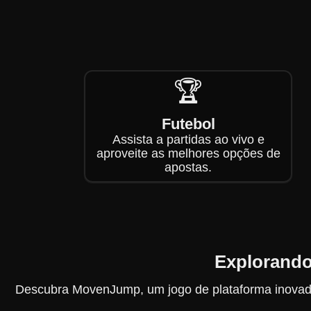
🏆
Futebol
Assista a partidas ao vivo e
aproveite as melhores opções de
apostas.
Explorando
Descubra MovenJump, um jogo de plataforma inovador