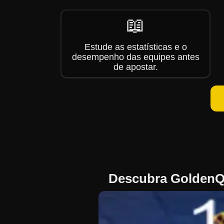
📖
Estude as estatísticas e o
desempenho das equipes antes
de apostar.
Descubra GoldenQ