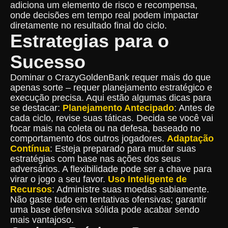
adiciona um elemento de risco e recompensa,
onde decisões em tempo real podem impactar
diretamente no resultado final do ciclo.
Estrategias para o
Sucesso
Dominar o CrazyGoldenBank requer mais do que
apenas sorte – requer planejamento estratégico e
execução precisa. Aqui estão algumas dicas para
se destacar:
Planejamento Antecipado
: Antes de
cada ciclo, revise suas táticas. Decida se você vai
focar mais na coleta ou na defesa, baseado no
comportamento dos outros jogadores.
Adaptação
Contínua
: Esteja preparado para mudar suas
estratégias com base nas ações dos seus
adversários. A flexibilidade pode ser a chave para
virar o jogo a seu favor.
Uso Inteligente de
Recursos
: Administre suas moedas sabiamente.
Não gaste tudo em tentativas ofensivas; garantir
uma base defensiva sólida pode acabar sendo
mais vantajoso.