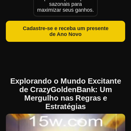
sazonais para
maximizar seus ganhos.
Cadastre-se e receba um presente
de Ano Novo
Explorando o Mundo Excitante
de CrazyGoldenBank: Um
Mergulho nas Regras e
Estratégias