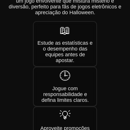
um jogo envolvente que mistura mistério e
diversão, perfeito para fãs de jogos eletrônicos e
apreciação do Halloween.
📖
Estude as estatísticas e
o desempenho das
equipes antes de
apostar.
🕒
Jogue com
responsabilidade e
defina limites claros.
💡
Aproveite promoções