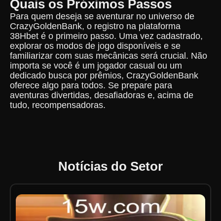
Quais os Próximos Passos
Para quem deseja se aventurar no universo de
CrazyGoldenBank, o registro na plataforma
38Hbet é o primeiro passo. Uma vez cadastrado,
explorar os modos de jogo disponíveis e se
familiarizar com suas mecânicas será crucial. Não
importa se você é um jogador casual ou um
dedicado busca por prêmios, CrazyGoldenBank
oferece algo para todos. Se prepare para
aventuras divertidas, desafiadoras e, acima de
tudo, recompensadoras.
Notícias do Setor