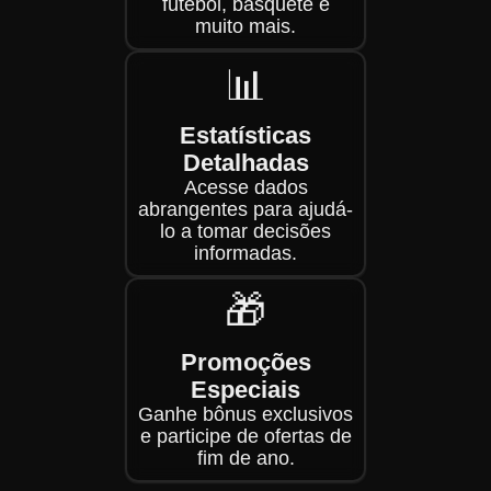
futebol, basquete e
muito mais.
📊
Estatísticas
Detalhadas
Acesse dados
abrangentes para ajudá-
lo a tomar decisões
informadas.
🎁
Promoções
Especiais
Ganhe bônus exclusivos
e participe de ofertas de
fim de ano.