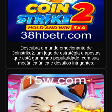
Descubra o mundo emocionante de
Coinstrike2, um jogo de estratégia e apostas
que está ganhando popularidade, com sua
mecânica única e desafios intrigantes.