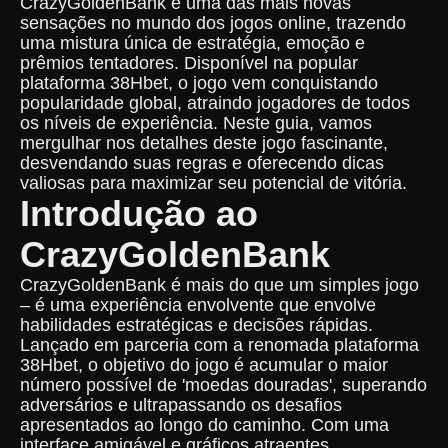
CrazyGoldenBank é uma das mais novas
sensações no mundo dos jogos online, trazendo
uma mistura única de estratégia, emoção e
prêmios tentadores. Disponível na popular
plataforma 38Hbet, o jogo vem conquistando
popularidade global, atraindo jogadores de todos
os níveis de experiência. Neste guia, vamos
mergulhar nos detalhes deste jogo fascinante,
desvendando suas regras e oferecendo dicas
valiosas para maximizar seu potencial de vitória.
Introdução ao
CrazyGoldenBank
CrazyGoldenBank é mais do que um simples jogo
– é uma experiência envolvente que envolve
habilidades estratégicas e decisões rápidas.
Lançado em parceria com a renomada plataforma
38Hbet, o objetivo do jogo é acumular o maior
número possível de 'moedas douradas', superando
adversários e ultrapassando os desafios
apresentados ao longo do caminho. Com uma
interface amigável e gráficos atraentes,