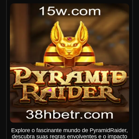
Explore o fascinante mundo de PyramidRaider,
descubra suas regras envolventes e o impacto