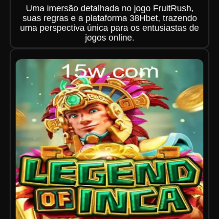
Uma imersão detalhada no jogo FruitRush,
suas regras e a plataforma 38Hbet, trazendo
uma perspectiva única para os entusiastas de
jogos online.