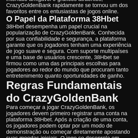
CrazyGoldenBank rapidamente se tornou um dos
favoritos entre os entusiastas de jogos online.
O Papel da Plataforma 38Hbet
38Hbet desempenha um papel crucial na
popularização de CrazyGoldenBank. Conhecida
por sua confiabilidade e segurança, a plataforma
garante que os jogadores tenham uma experiência
de jogo suave e segura. Com suporte multipaíses
e uma base de usuários crescente, 38Hbet se
firmou como uma das principais escolhas para
jogadores ao redor do mundo que procuram tanto
entretenimento quanto oportunidades de ganho.
Regras Fundamentais
do CrazyGoldenBank
Para começar a jogar CrazyGoldenBank, os
jogadores devem primeiro registrar uma conta na
plataforma 38Hbet. Após a criação de uma conta,
os jogadores podem optar por um modo de
demonstração ou começar diretamente apostando